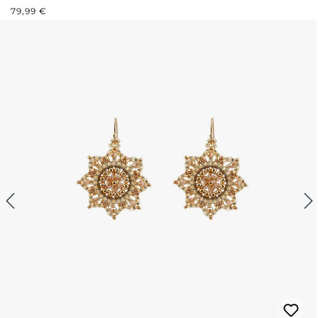
PREZZO NORMALE:
79,99 €