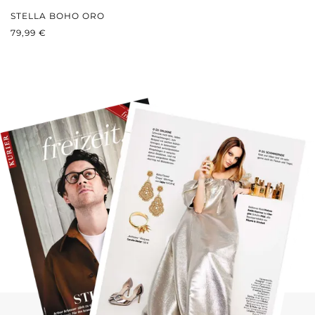
STELLA BOHO ORO
PREZZO NORMALE:
79,99 €