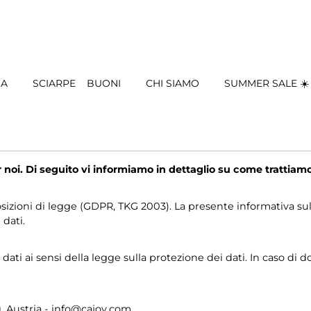
IA
SCIARPE
BUONI
CHI SIAMO
SUMMER SALE ☀️
noi. Di seguito vi informiamo in dettaglio su come trattiamo i
osizioni di legge (GDPR, TKG 2003). La presente informativa sull
 dati.
i ai sensi della legge sulla protezione dei dati. In caso di dom
 Austria -
info@cajoy.com