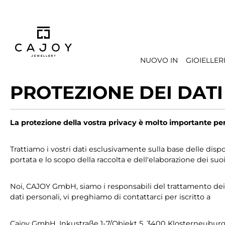
 ricerca
Passa alla navigazione principale
NUOVO IN
GIOIELLER
PROTEZIONE DEI DATI
La protezione della vostra privacy è molto importante per 
Trattiamo i vostri dati esclusivamente sulla base delle disp
portata e lo scopo della raccolta e dell'elaborazione dei suoi
Noi, CAJOY GmbH, siamo i responsabili del trattamento dei dat
dati personali, vi preghiamo di contattarci per iscritto a
Cajoy GmbH, Inkustraße 1-7/Objekt 5, 3400 Klosterneuburg,