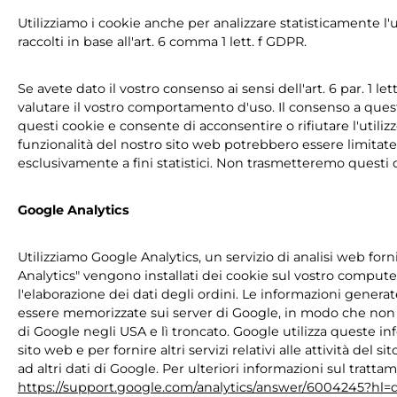
Utilizziamo i cookie anche per analizzare statisticamente l'
raccolti in base all'art. 6 comma 1 lett. f GDPR.
Se avete dato il vostro consenso ai sensi dell'art. 6 par. 1 le
valutare il vostro comportamento d'uso. Il consenso a questo 
questi cookie e consente di acconsentire o rifiutare l'utilizz
funzionalità del nostro sito web potrebbero essere limitate.
esclusivamente a fini statistici. Non trasmetteremo questi 
Google Analytics
Utilizziamo Google Analytics, un servizio di analisi web f
Analytics" vengono installati dei cookie sul vostro compute
l'elaborazione dei dati degli ordini. Le informazioni genera
essere memorizzate sui server di Google, in modo che non p
di Google negli USA e lì troncato. Google utilizza queste info
sito web e per fornire altri servizi relativi alle attività del
ad altri dati di Google. Per ulteriori informazioni sul tratt
https://support.google.com/analytics/answer/6004245?hl=d