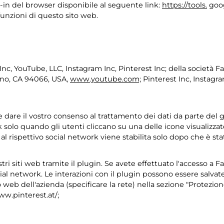
-in del browser disponibile al seguente link:
https://tools.
goog
funzioni di questo sito web.
nc, YouTube, LLC, Instagram Inc, Pinterest Inc; della società Fa
uno, CA 94066, USA,
www.youtube.com;
Pinterest Inc, Instagra
 dare il vostro consenso al trattamento dei dati da parte del gest
k solo quando gli utenti cliccano su una delle icone visualizza
l rispettivo social network viene stabilita solo dopo che è st
ostri siti web tramite il plugin. Se avete effettuato l'accesso a 
al network. Le interazioni con il plugin possono essere salvate d
to web dell'azienda (specificare la rete) nella sezione "Protezion
ww.pinterest.at/;