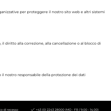
anizzative per proteggere il nostro sito web e altri sistemi
l diritto alla correzione, alla cancellazione o al blocco di
to il nostro responsabile della protezione dei dati
tto di recesso
+43 (0) 2243 28000 (MO - FR / 9.00 - 14.00)