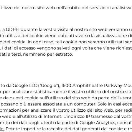
utilizzo del nostro sito web nell'ambito del servizio di analisi
tt. a GDPR, durante la vostra visita al nostro sito web verranno ut
utilizzo dei cookie viene dato attraverso la visualizzazione di
o dei cookie. In ogni caso, tali cookie non saranno utilizzati se
 I dati di accesso vengono salvati ogni volta che viene richies
dati a terzi, nemmeno per estratto.
ornito da Google LLC ("Google"), 1600 Amphitheatre Parkway Mo
r per analizzare statisticamente il vostro utilizzo del nostro 
te da questi cookie sull'utilizzo del sito web da parte dell'ut
ossano più essere associate a un computer. Solo in casi eccez
rmazioni per analizzare il vostro utilizzo del sito web, per redi
 sito web e all'utilizzo di Internet. L'indirizzo IP trasmesso dal
amento dei dati degli utenti da parte di Google Analytics, consul
e.
Potete impedire la raccolta dei dati generati dai cookie e rela