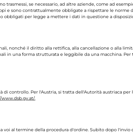
aranno trasmessi, se necessario, ad altre aziende, come ad esemp
 scopi e sono contrattualmente obbligate a rispettare le norme di
iamo obbligati per legge a mettere i dati in questione a disposizi
nali, nonché il diritto alla rettifica, alla cancellazione o alla 
nali in una forma strutturata e leggibile da una macchina. Per tutt
di controllo. Per l'Austria, si tratta dell'Autorità austriaca pe
://www.dsb.gv.at/.
 voi al termine della procedura d'ordine. Subito dopo l'invio 