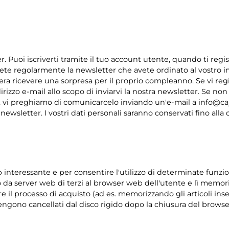
ter. Puoi iscriverti tramite il tuo account utente, quando ti regi
verete regolarmente la newsletter che avete ordinato al vostro i
idera ricevere una sorpresa per il proprio compleanno. Se vi regi
ndirizzo e-mail allo scopo di inviarvi la nostra newsletter. Se no
 vi preghiamo di comunicarcelo inviando un'e-mail a info@cajo
la newsletter. I vostri dati personali saranno conservati fino al
 interessante e per consentire l'utilizzo di determinate funzioni.
 da server web di terzi al browser web dell'utente e lì memoriz
re il processo di acquisto (ad es. memorizzando gli articoli inser
vengono cancellati dal disco rigido dopo la chiusura del browse