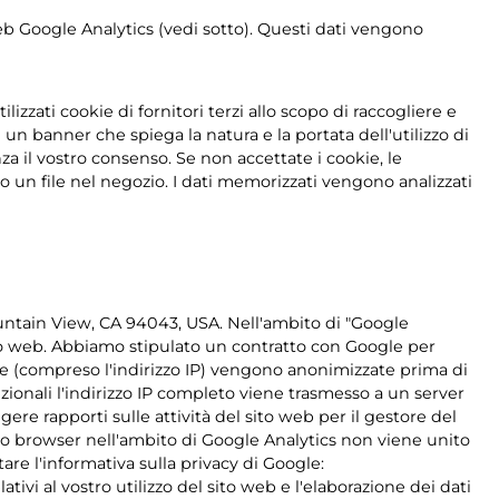
 web Google Analytics (vedi sotto). Questi dati vengono
ilizzati cookie di fornitori terzi allo scopo di raccogliere e
 un banner che spiega la natura e la portata dell'utilizzo di
nza il vostro consenso. Se non accettate i cookie, le
to un file nel negozio. I dati memorizzati vengono analizzati
untain View, CA 94043, USA. Nell'ambito di "Google
sito web. Abbiamo stipulato un contratto con Google per
ente (compreso l'indirizzo IP) vengono anonimizzate prima di
ionali l'indirizzo IP completo viene trasmesso a un server
gere rapporti sulle attività del sito web per il gestore del
 vostro browser nell'ambito di Google Analytics non viene unito
tare l'informativa sulla privacy di Google:
tivi al vostro utilizzo del sito web e l'elaborazione dei dati