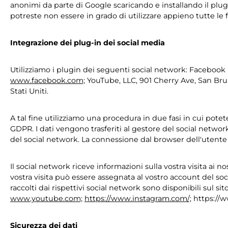
anonimi da parte di Google scaricando e installando il plug
potreste non essere in grado di utilizzare appieno tutte le 
Integrazione dei plug-in dei social media
Utilizziamo i plugin dei seguenti social network: Facebook I
www.facebook.com;
YouTube, LLC, 901 Cherry Ave, San Br
Stati Uniti.
A tal fine utilizziamo una procedura in due fasi in cui potete
GDPR. I dati vengono trasferiti al gestore del social networ
del social network. La connessione dal browser dell'utente a
Il social network riceve informazioni sulla vostra visita ai n
vostra visita può essere assegnata al vostro account del soci
raccolti dai rispettivi social network sono disponibili sul si
www.youtube.com;
https://www.instagram.com/;
https://w
Sicurezza dei dati