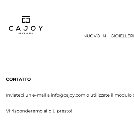
 ricerca
Passa alla navigazione principale
NUOVO IN
GIOIELLER
CONTATTO
Inviateci un'e-mail a info@cajoy.com o utilizzate il modulo 
Vi risponderemo al più presto!