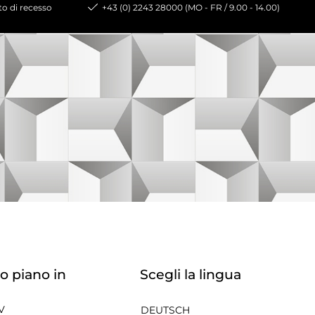
tto di recesso
+43 (0) 2243 28000 (MO - FR / 9.00 - 14.00)
o piano in
Scegli la lingua
V
DEUTSCH