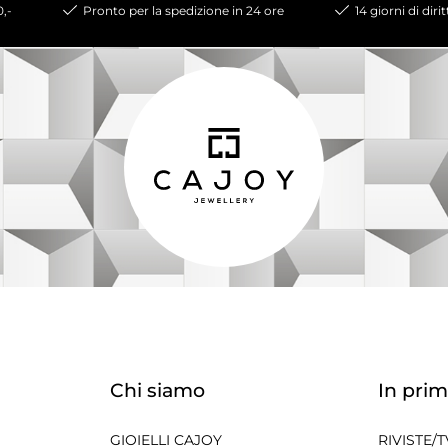
0,-
Pronto per la spedizione in 24 ore
14 giorni di diri
Chi siamo
In prim
GIOIELLI CAJOY
RIVISTE/T