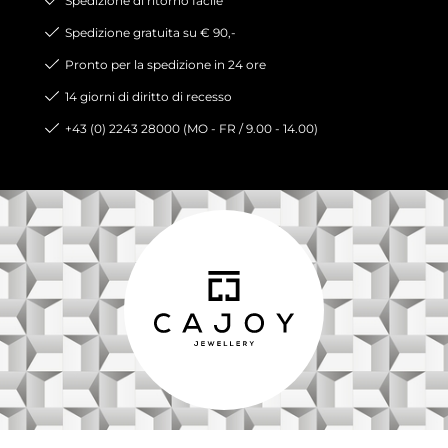
Spedizione di ritorno facile
Spedizione gratuita su € 90,-
Pronto per la spedizione in 24 ore
14 giorni di diritto di recesso
+43 (0) 2243 28000 (MO - FR / 9.00 - 14.00)