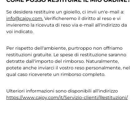
Se desidera restituire un gioiello, ci invii un'e-mail a:
info@cajoy.com.
Verificheremo il diritto al reso e vi
invieremo la ricevuta di reso via e-mail all'indirizzo da
voi indicato.
Per rispetto dell'ambiente, purtroppo non offriamo
restituzioni gratuite. Le spese di restituzione saranno
detratte dall'importo del rimborso. Naturalmente,
potete anche inviarci il vostro reso personalmente, nel
qual caso riceverete un rimborso completo.
Ulteriori informazioni sono disponibili all'indirizzo
https://www.cajoy.com/it/Servizio-clienti/Restituzioni/