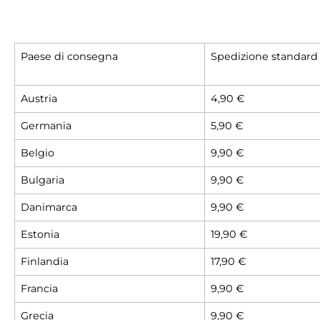
Paese di consegna
Spedizione standard
Austria
4,90 €
Germania
5,90 €
Belgio
9,90 €
Bulgaria
9,90 €
Danimarca
9,90 €
Estonia
19,90 €
Finlandia
17,90 €
Francia
9,90 €
Grecia
9,90 €