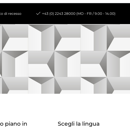
tto di recesso
+43 (0) 2243 28000 (MO - FR / 9.00 - 14.00)
o piano in
Scegli la lingua