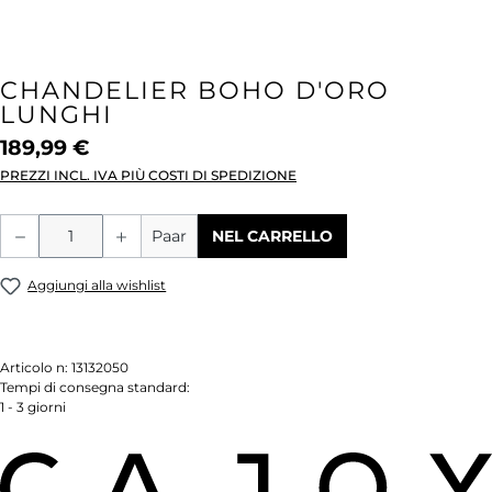
CHANDELIER BOHO D'ORO
LUNGHI
189,99 €
PREZZI INCL. IVA PIÙ COSTI DI SPEDIZIONE
Quantità del prodotto: inserisci la quant
Paar
NEL CARRELLO
Aggiungi alla wishlist
Articolo n:
13132050
Tempi di consegna standard:
1 - 3 giorni