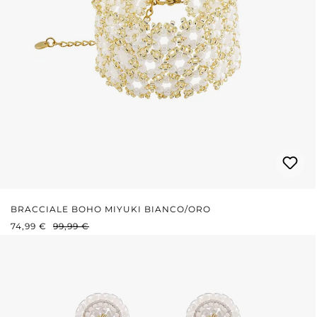
BRACCIALE BOHO MIYUKI BIANCO/ORO
PREZZO DI VENDITA:
PREZZO NORMALE:
74,99 €
99,99 €