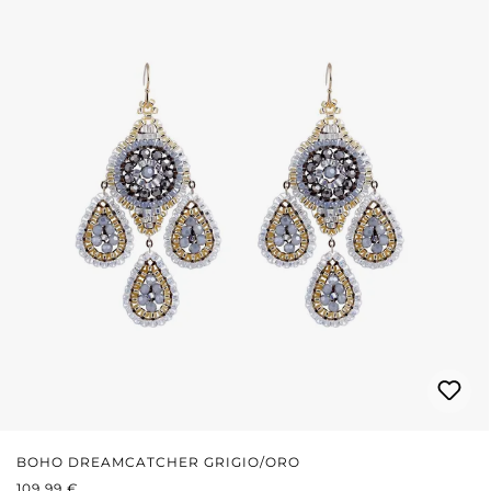
BOHO DREAMCATCHER GRIGIO/ORO
PREZZO NORMALE:
109,99 €