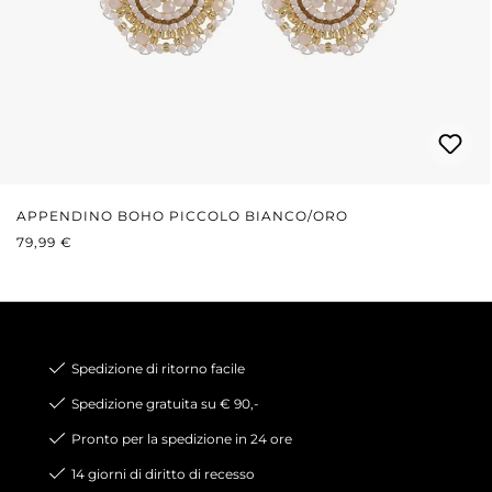
APPENDINO BOHO PICCOLO BIANCO/ORO
PREZZO NORMALE:
79,99 €
Spedizione di ritorno facile
Spedizione gratuita su € 90,-
Pronto per la spedizione in 24 ore
14 giorni di diritto di recesso