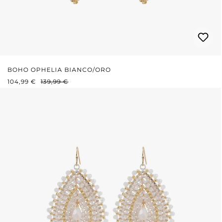
BOHO OPHELIA BIANCO/ORO
PREZZO DI VENDITA:
PREZZO NORMALE:
104,99 €
139,99 €