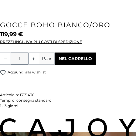
GOCCE BOHO BIANCO/ORO
119,99 €
PREZZI INCL. IVA PIÙ COSTI DI SPEDIZIONE
Quantità del prodotto: inserisci la quant
Paar
NEL CARRELLO
Aggiungi alla wishlist
Articolo n:
13131436
Tempi di consegna standard:
1 - 3 giorni