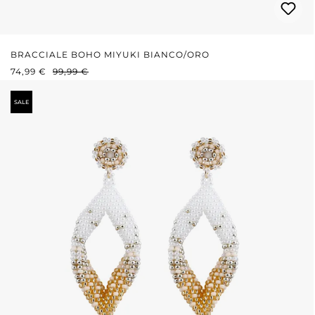
BRACCIALE BOHO MIYUKI BIANCO/ORO
PREZZO DI VENDITA:
PREZZO NORMALE:
74,99 €
99,99 €
SALE