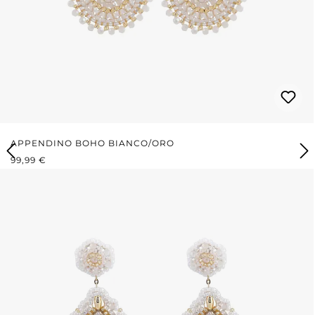
APPENDINO BOHO BIANCO/ORO
PREZZO NORMALE:
99,99 €