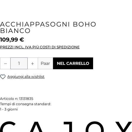
ACCHIAPPASOGNI BOHO
BIANCO
109,99 €
PREZZI INCL. IVA PIÙ COSTI DI SPEDIZIONE
Quantità del prodotto: inserisci la quant
Paar
NEL CARRELLO
Aggiungi alla wishlist
Articolo n:
13131835
Tempi di consegna standard:
1 - 3 giorni