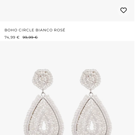
BOHO CIRCLE BIANCO ROSÉ
PREZZO DI VENDITA:
PREZZO NORMALE:
74,99 €
99,99 €