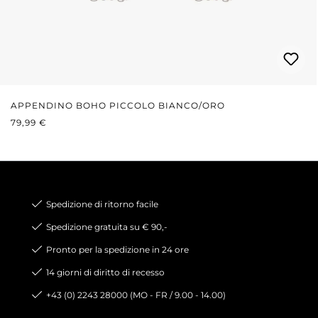
APPENDINO BOHO PICCOLO BIANCO/ORO
PREZZO NORMALE:
79,99 €
Spedizione di ritorno facile
Spedizione gratuita su € 90,-
Pronto per la spedizione in 24 ore
14 giorni di diritto di recesso
+43 (0) 2243 28000 (MO - FR / 9.00 - 14.00)