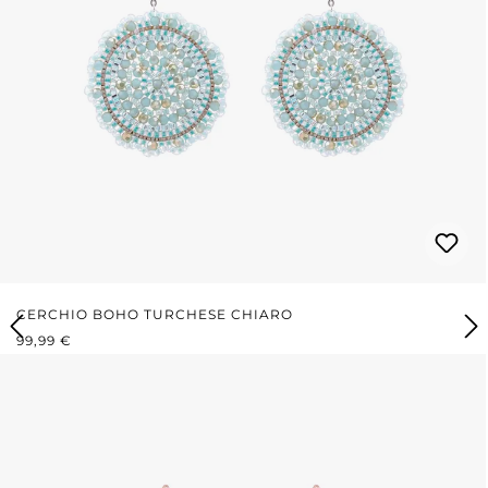
CERCHIO BOHO TURCHESE CHIARO
PREZZO NORMALE:
99,99 €