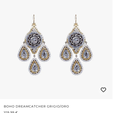
BOHO DREAMCATCHER GRIGIO/ORO
PREZZO NORMALE:
109,99 €