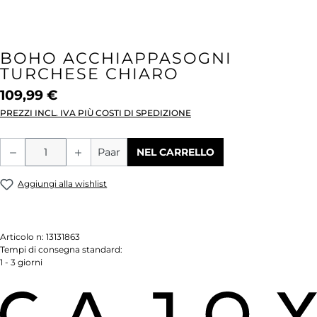
BOHO ACCHIAPPASOGNI
TURCHESE CHIARO
109,99 €
PREZZI INCL. IVA PIÙ COSTI DI SPEDIZIONE
Quantità del prodotto: inserisci la quant
Paar
NEL CARRELLO
Aggiungi alla wishlist
Articolo n:
13131863
Tempi di consegna standard:
1 - 3 giorni