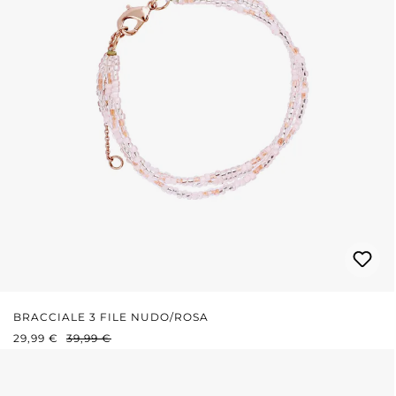
BRACCIALE 3 FILE NUDO/ROSA
PREZZO DI VENDITA:
PREZZO NORMALE:
29,99 €
39,99 €