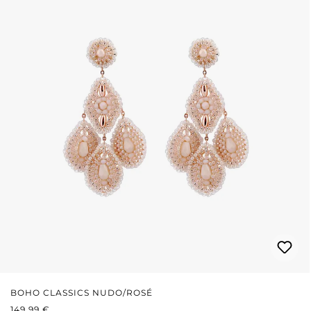
BOHO CLASSICS NUDO/ROSÉ
PREZZO NORMALE:
149,99 €