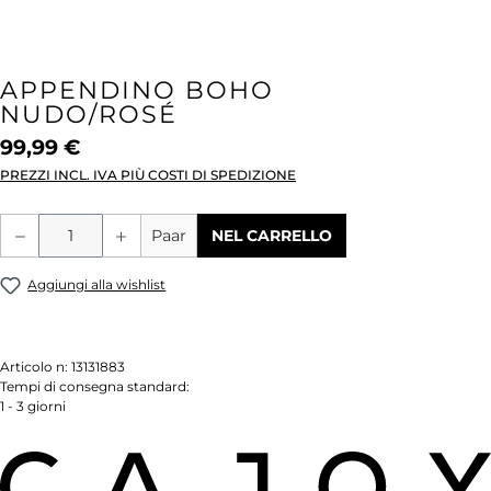
APPENDINO BOHO
NUDO/ROSÉ
99,99 €
PREZZI INCL. IVA PIÙ COSTI DI SPEDIZIONE
Quantità del prodotto: inserisci la quant
Paar
NEL CARRELLO
Aggiungi alla wishlist
Articolo n:
13131883
Tempi di consegna standard:
1 - 3 giorni