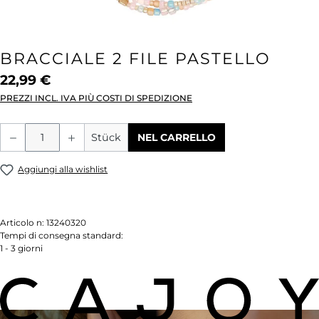
BRACCIALE 2 FILE PASTELLO
22,99 €
PREZZI INCL. IVA PIÙ COSTI DI SPEDIZIONE
Quantità del prodotto: inserisci la quant
Stück
NEL CARRELLO
Aggiungi alla wishlist
Articolo n:
13240320
Tempi di consegna standard:
1 - 3 giorni