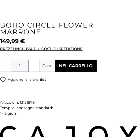
BOHO CIRCLE FLOWER
MARRONE
149,99 €
PREZZI INCL. IVA PIÙ COSTI DI SPEDIZIONE
Quantità del prodotto: inserisci la quant
Paar
NEL CARRELLO
Aggiungi alla wishlist
Articolo n:
13131876
Tempi di consegna standard:
1 - 3 giorni