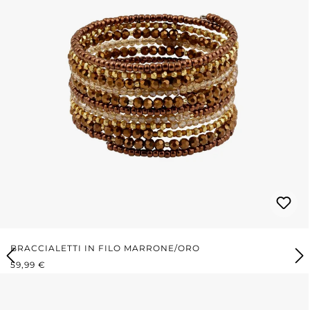
BRACCIALETTI IN FILO MARRONE/ORO
PREZZO NORMALE:
59,99 €