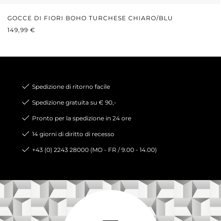
GOCCE DI FIORI BOHO TURCHESE CHIARO/BLU
PREZZO NORMALE:
149,99 €
Spedizione di ritorno facile
Spedizione gratuita su € 90,-
Pronto per la spedizione in 24 ore
14 giorni di diritto di recesso
+43 (0) 2243 28000 (MO - FR / 9.00 - 14.00)