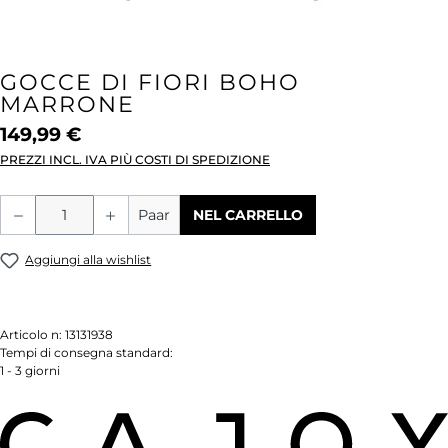
GOCCE DI FIORI BOHO
MARRONE
149,99 €
PREZZI INCL. IVA PIÙ COSTI DI SPEDIZIONE
Quantità del prodotto: inserisci la quant
Paar
NEL CARRELLO
Aggiungi alla wishlist
Articolo n:
13131938
Tempi di consegna standard:
1 - 3 giorni