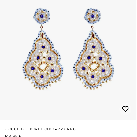
GOCCE DI FIORI BOHO AZZURRO
PREZZO NORMALE:
149,99 €