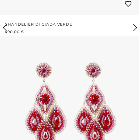
CHANDELIER DI GIADA VERDE
PREZZO NORMALE:
490,00 €