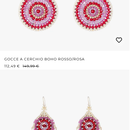
GOCCE A CERCHIO BOHO ROSSO/ROSA
PREZZO DI VENDITA:
PREZZO NORMALE:
112,49 €
149,99 €