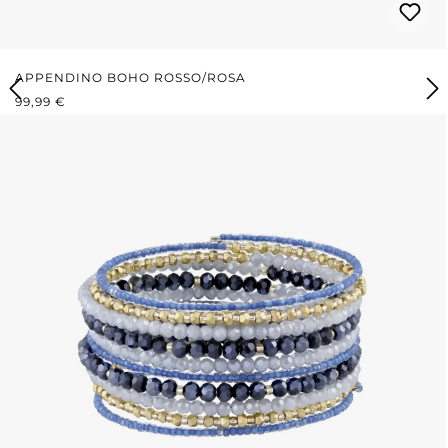
APPENDINO BOHO ROSSO/ROSA
PREZZO NORMALE:
99,99 €