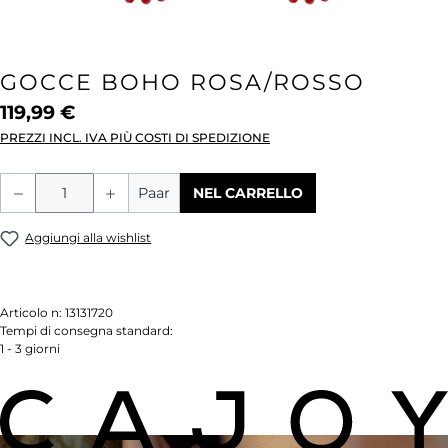
GOCCE BOHO ROSA/ROSSO
119,99 €
PREZZI INCL. IVA PIÙ COSTI DI SPEDIZIONE
Quantità del prodotto: inserisci la quant
Paar
NEL CARRELLO
Aggiungi alla wishlist
Articolo n:
13131720
Tempi di consegna standard:
1 - 3 giorni