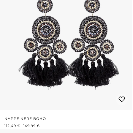
NAPPE NERE BOHO
PREZZO DI VENDITA:
PREZZO NORMALE:
112,49 €
149,99 €