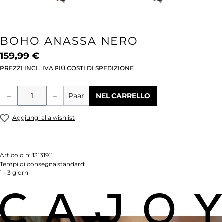
BOHO ANASSA NERO
159,99 €
PREZZI INCL. IVA PIÙ COSTI DI SPEDIZIONE
Quantità del prodotto: inserisci la quant
Paar
NEL CARRELLO
Aggiungi alla wishlist
Articolo n:
13131911
Tempi di consegna standard:
1 - 3 giorni