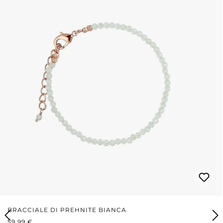
BRACCIALE DI PREHNITE BIANCA
PREZZO NORMALE:
59,99 €