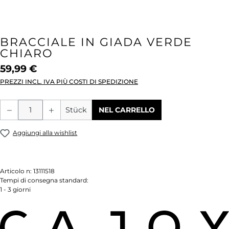
BRACCIALE IN GIADA VERDE
CHIARO
59,99 €
PREZZI INCL. IVA PIÙ COSTI DI SPEDIZIONE
Quantità del prodotto: inserisci la quant
Stück
NEL CARRELLO
Aggiungi alla wishlist
Articolo n:
13111518
Tempi di consegna standard:
1 - 3 giorni