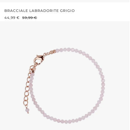
BRACCIALE LABRADORITE GRIGIO
PREZZO DI VENDITA:
PREZZO NORMALE:
44,99 €
59,99 €