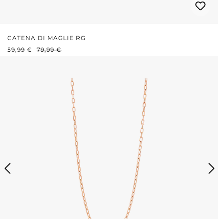
CATENA DI MAGLIE RG
PREZZO DI VENDITA:
PREZZO NORMALE:
59,99 €
79,99 €