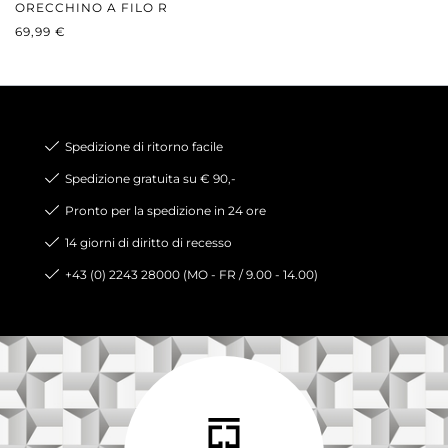
ORECCHINO A FILO R
PREZZO NORMALE:
69,99 €
Spedizione di ritorno facile
Spedizione gratuita su € 90,-
Pronto per la spedizione in 24 ore
14 giorni di diritto di recesso
+43 (0) 2243 28000 (MO - FR / 9.00 - 14.00)