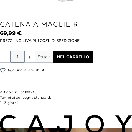
CATENA A MAGLIE R
69,99 €
PREZZI INCL. IVA PIÙ COSTI DI SPEDIZIONE
Quantità del prodotto: inserisci la quant
Stück
NEL CARRELLO
Aggiungi alla wishlist
Articolo n:
13419923
Tempi di consegna standard:
1 - 3 giorni