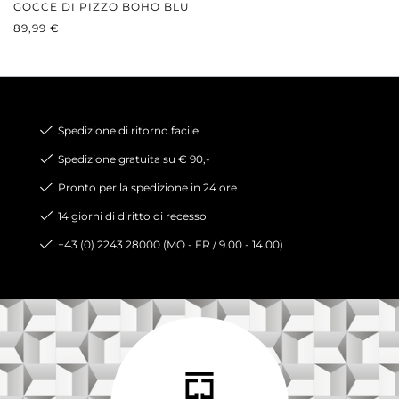
GOCCE DI PIZZO BOHO BLU
PREZZO NORMALE:
89,99 €
Spedizione di ritorno facile
Spedizione gratuita su € 90,-
Pronto per la spedizione in 24 ore
14 giorni di diritto di recesso
+43 (0) 2243 28000 (MO - FR / 9.00 - 14.00)