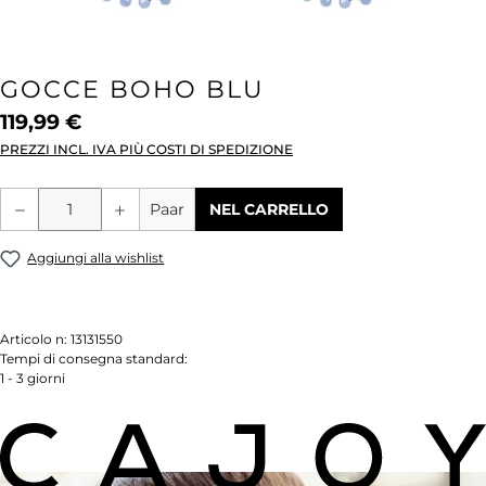
GOCCE BOHO BLU
119,99 €
PREZZI INCL. IVA PIÙ COSTI DI SPEDIZIONE
Quantità del prodotto: inserisci la quant
Paar
NEL CARRELLO
Aggiungi alla wishlist
Articolo n:
13131550
Tempi di consegna standard:
1 - 3 giorni