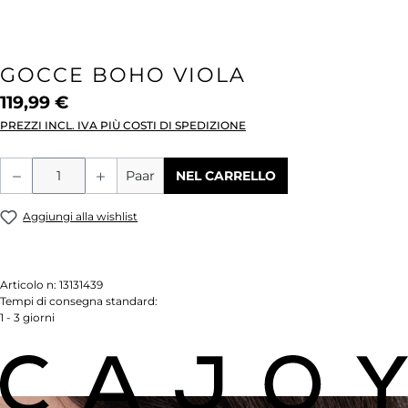
GOCCE BOHO VIOLA
119,99 €
PREZZI INCL. IVA PIÙ COSTI DI SPEDIZIONE
Quantità del prodotto: inserisci la quant
Paar
NEL CARRELLO
Aggiungi alla wishlist
Articolo n:
13131439
Tempi di consegna standard:
1 - 3 giorni