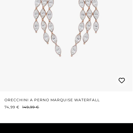
ORECCHINI A PERNO MARQUISE WATERFALL
PREZZO DI VENDITA:
PREZZO NORMALE:
74,99 €
149,99 €