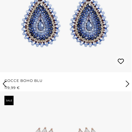
GOCCE BOHO BLU
PREZZO NORMALE:
119,99 €
SALE