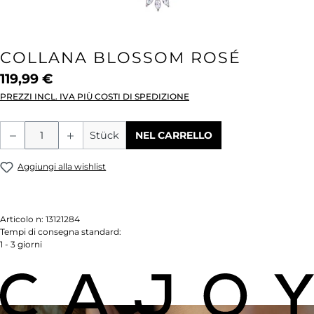
COLLANA BLOSSOM ROSÉ
119,99 €
PREZZI INCL. IVA PIÙ COSTI DI SPEDIZIONE
Quantità del prodotto: inserisci la quant
Stück
NEL CARRELLO
Aggiungi alla wishlist
Articolo n:
13121284
Tempi di consegna standard:
1 - 3 giorni