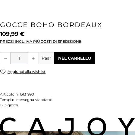
GOCCE BOHO BORDEAUX
109,99 €
PREZZI INCL. IVA PIÙ COSTI DI SPEDIZIONE
Quantità del prodotto: inserisci la quant
Paar
NEL CARRELLO
Aggiungi alla wishlist
Articolo n:
13131990
Tempi di consegna standard:
1 - 3 giorni