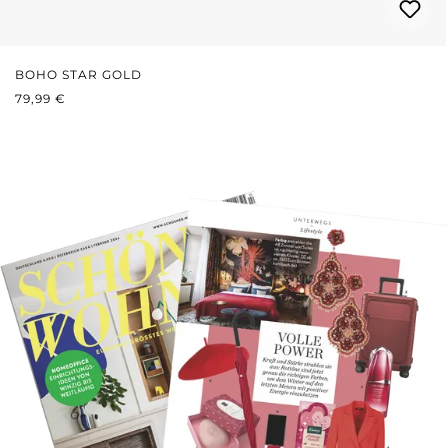
BOHO STAR GOLD
REGULÄRER PREIS:
79,99 €