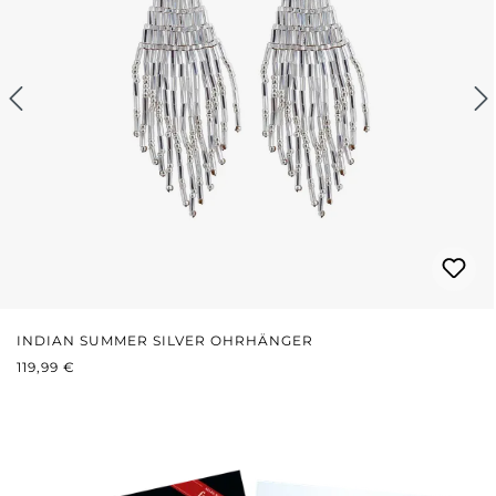
INDIAN SUMMER SILVER OHRHÄNGER
REGULÄRER PREIS:
119,99 €