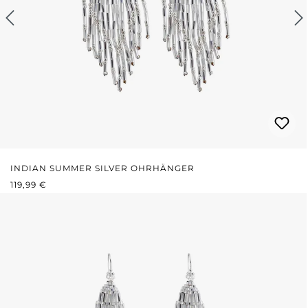
INDIAN SUMMER SILVER OHRHÄNGER
REGULÄRER PREIS:
119,99 €