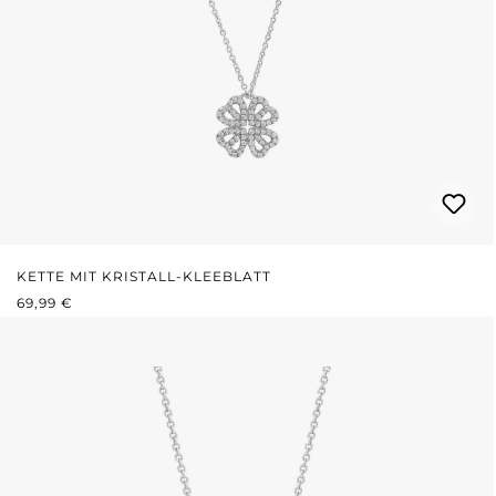
KETTE MIT KRISTALL-KLEEBLATT
REGULÄRER PREIS:
69,99 €