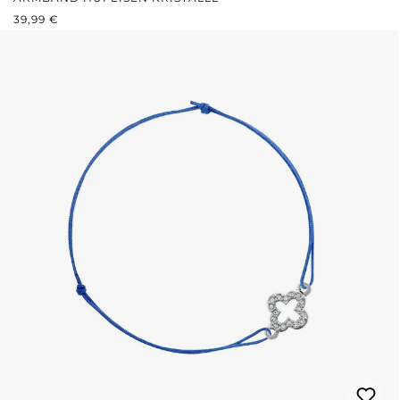
REGULÄRER PREIS:
39,99 €