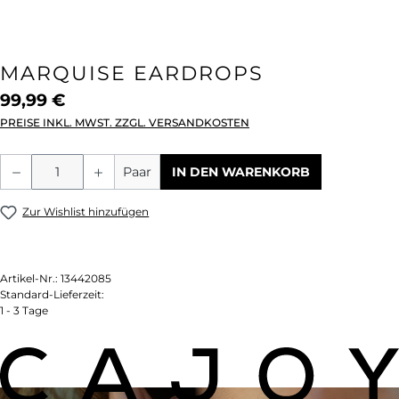
MARQUISE EARDROPS
99,99 €
PREISE INKL. MWST. ZZGL. VERSANDKOSTEN
Produkt Anzahl: Gib den gewünschten We
Paar
IN DEN WARENKORB
Zur Wishlist hinzufügen
Artikel-Nr.:
13442085
Standard-Lieferzeit:
1 - 3 Tage