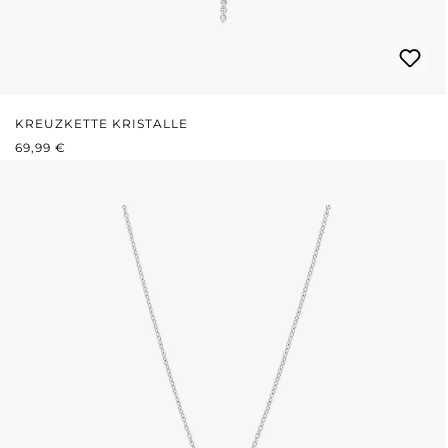
KREUZKETTE KRISTALLE
REGULÄRER PREIS:
69,99 €