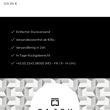
REGULÄRER PREIS:
129,99 €
Einfacher Rückversand
Versandkostenfrei ab €90,-
Versandfertig in 24h
14 Tage Rückgaberecht
+43 (0) 2243 28000 (MO – FR / 9 – 14 Uhr)