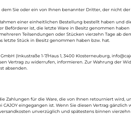
an dem Sie oder ein von Ihnen benannter Dritter, der nicht d
 Rahmen einer einheitlichen Bestellung bestellt haben und d
er Beförderer ist, die letzte Ware in Besitz genommen haben 
 in mehreren Teilsendungen oder Stücken vierzehn Tage ab dem
das letzte Stück in Besitz genommen haben bzw. hat.
bH (Inkustraße 1-7/Haus 1, 3400 Klosterneuburg, info@cajoy
sen Vertrag zu widerrufen, informieren. Zur Wahrung der Wider
ist absenden.
die Zahlungen für die Ware, die von Ihnen retourniert wird, 
 CAJOY eingegangen ist. Wenn Sie diesen Vertrag gänzlich w
rdversandkosten unverzüglich und spätestens binnen vierzeh