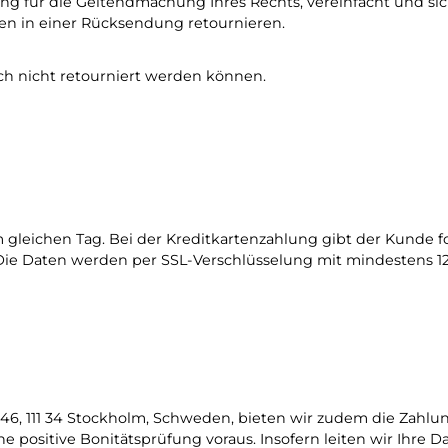
zung für die Geltendmachung Ihres Rechts, vereinfacht und s
gen in einer Rücksendung retournieren.
ch nicht retourniert werden können.
am gleichen Tag. Bei der Kreditkartenzahlung gibt der Kunde
ie Daten werden per SSL-Verschlüsselung mit mindestens 128
46, 111 34 Stockholm, Schweden, bieten wir zudem die Zahlun
ne positive Bonitätsprüfung voraus. Insofern leiten wir Ih