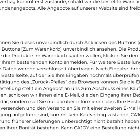
rtrag kommt erst zustande, sobald wir die bestellte Ware aus
denangebots. Alle Angebote auf unserer Website sind freibl
en Sie dieses unverbindlich durch Anklicken des Buttons [
s Buttons [Zum Warenkorb] unverbindlich ansehen. Die Produ
die Produkte im Warenkorb kaufen wollen, klicken Sie den Bu
it Ihrem bestehenden Konto anmelden. Für weitere Bestellu
re Daten werden verschlüsselt übertragen. Nach Eingabe Ihr
 Bestellseite, auf der Sie Ihre Eingaben nochmals überprüfe
tätigung des „Zurück-Pfeiles“ des Browsers können Sie die Ei
estellung stellt ein Angebot an uns zum Abschluss eines Kauf
, schicken wir Ihnen eine E-Mail, die den Eingang Ihrer Best
ar, sondern soll Sie nur darüber informieren, dass Ihre Bes
e versenden und den Versand an Sie mit einer zweiten E-Mail
tigung aufgeführt sind, kommt kein Kaufvertrag zustande. CA
grund früherer Lieferungen unberechtigt nicht bezahlt haben
n Ihrer Bonität bestehen. Kann CAJOY eine Bestellung nicht 