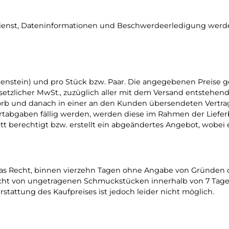
dienst, Dateninformationen und Beschwerdeerledigung werden 
tenstein) und pro Stück bzw. Paar. Die angegebenen Preise g
esetzlicher MwSt., zuzüglich aller mit dem Versand entstehe
orb und danach in einer an den Kunden übersendeten Vertrag
ortabgaben fällig werden, werden diese im Rahmen der Lief
t berechtigt bzw. erstellt ein abgeändertes Angebot, wobei
s Recht, binnen vierzehn Tagen ohne Angabe von Gründen die
echt von ungetragenen Schmuckstücken innerhalb von 7 Tagen
stattung des Kaufpreises ist jedoch leider nicht möglich.