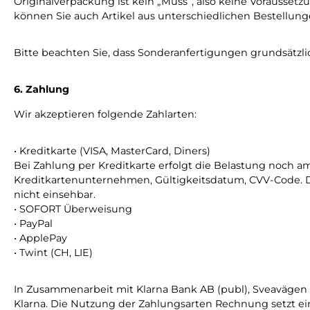
Originalverpackung ist kein „Muss“, also keine Vorausset
können Sie auch Artikel aus unterschiedlichen Bestellun
Bitte beachten Sie, dass Sonderanfertigungen grundsätzli
6. Zahlung
Wir akzeptieren folgende Zahlarten:
• Kreditkarte (VISA, MasterCard, Diners)
Bei Zahlung per Kreditkarte erfolgt die Belastung noch 
Kreditkartenunternehmen, Gültigkeitsdatum, CVV-Code. D
nicht einsehbar.
• SOFORT Überweisung
• PayPal
• ApplePay
• Twint (CH, LIE)
In Zusammenarbeit mit Klarna Bank AB (publ), Sveavägen 
Klarna. D
ie Nutzung der Zahlungsarten Rechnung setzt ei