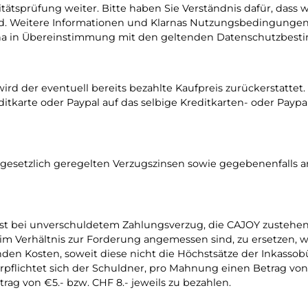
ätsprüfung weiter. Bitte haben Sie Verständnis dafür, dass w
nd. Weitere Informationen und Klarnas Nutzungsbedingungen f
arna in Übereinstimmung mit den geltenden Datenschutzbe
ird der eventuell bereits bezahlte Kaufpreis zurückerstattet
itkarte oder Paypal auf das selbige Kreditkarten- oder Paypa
 gesetzlich geregelten Verzugszinsen sowie gegebenenfalls a
elbst bei unverschuldetem Zahlungsverzug, die CAJOY zusteh
rhältnis zur Forderung angemessen sind, zu ersetzen, wobei
nden Kosten, soweit diese nicht die Höchstsätze der Inkass
pflichtet sich der Schuldner, pro Mahnung einen Betrag von 
ag von €5.- bzw. CHF 8.- jeweils zu bezahlen.