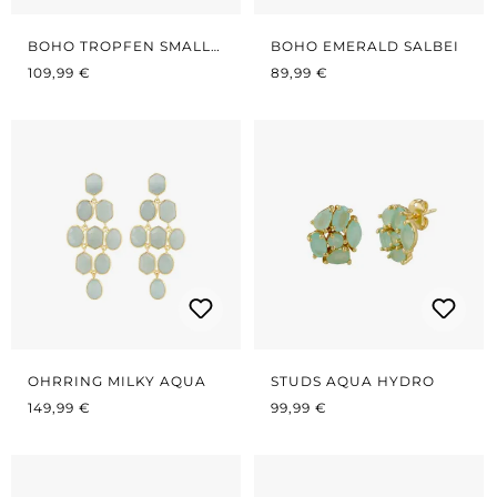
BOHO TROPFEN SMALL
BOHO EMERALD SALBEI
REGULÄRER PREIS:
WHITE/MINT
REGULÄRER PREIS:
109,99 €
89,99 €
OHRRING MILKY AQUA
STUDS AQUA HYDRO
REGULÄRER PREIS:
REGULÄRER PREIS:
149,99 €
99,99 €