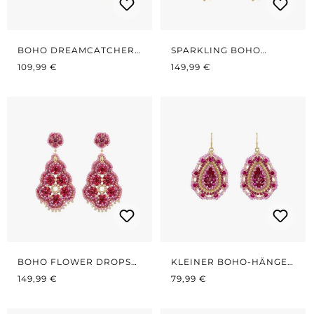
BOHO DREAMCATCHER
SPARKLING BOHO
REGULÄRER PREIS:
NUDE/GOLD
REGULÄRER PREIS:
WHITE/GOLD
109,99 €
149,99 €
BOHO FLOWER DROPS
KLEINER BOHO-HÄNGER
REGULÄRER PREIS:
RED/PINK
REGULÄRER PREIS:
PURE PINK
149,99 €
79,99 €