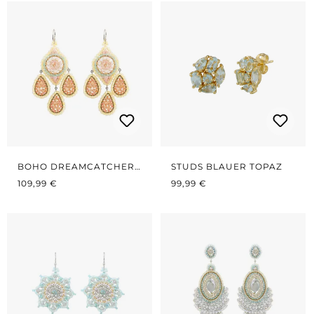
BOHO DREAMCATCHER
STUDS BLAUER TOPAZ
REGULÄRER PREIS:
LEMON/ROSÉ
REGULÄRER PREIS:
109,99 €
99,99 €