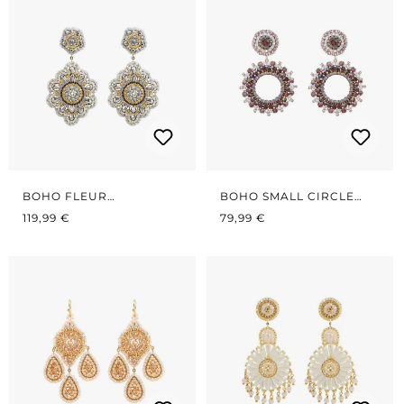
BOHO FLEUR
BOHO SMALL CIRCLE
REGULÄRER PREIS:
GREY/GOLD
REGULÄRER PREIS:
VIOLETT
119,99 €
79,99 €