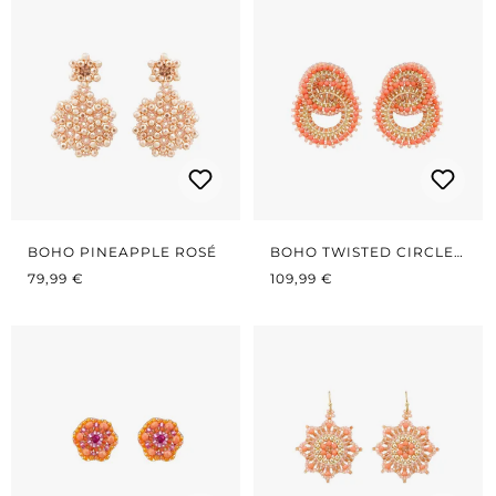
BOHO PINEAPPLE ROSÉ
BOHO TWISTED CIRCLES
REGULÄRER PREIS:
REGULÄRER PREIS:
KORALLE
79,99 €
109,99 €