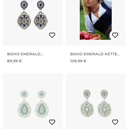
BOHO EMERALD
BOHO EMERALD KETTE
REGULÄRER PREIS:
MIDNIGHT BLUE
REGULÄRER PREIS:
BLUE/GOLD
89,99 €
109,99 €