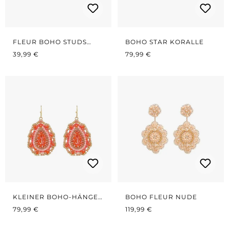
FLEUR BOHO STUDS
BOHO STAR KORALLE
REGULÄRER PREIS:
KORALLE/PINK
REGULÄRER PREIS:
39,99 €
79,99 €
KLEINER BOHO-HÄNGER
BOHO FLEUR NUDE
REGULÄRER PREIS:
KORALLE
REGULÄRER PREIS:
79,99 €
119,99 €