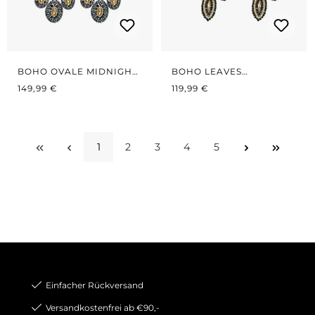
BOHO OVALE MIDNIGHT
BOHO LEAVES
REGULÄRER PREIS:
BLUE
REGULÄRER PREIS:
BLACK/GOLD
149,99 €
119,99 €
1
2
3
4
5
Seite
Seite
Seite
Seite
Seite
Einfacher Rückversand
Versandkostenfrei ab €90,-