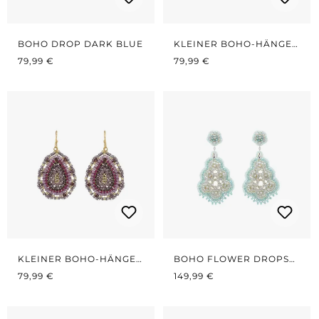
BOHO DROP DARK BLUE
KLEINER BOHO-HÄNGER
REGULÄRER PREIS:
REGULÄRER PREIS:
AZURBLAU
79,99 €
79,99 €
KLEINER BOHO-HÄNGER
BOHO FLOWER DROPS
REGULÄRER PREIS:
VIOLETT
REGULÄRER PREIS:
LIGHT MINT
79,99 €
149,99 €