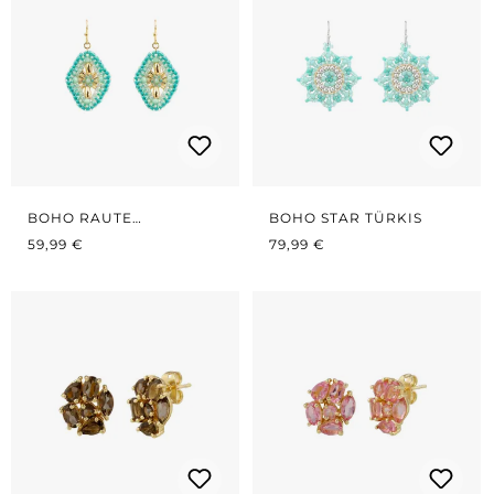
BOHO RAUTE
BOHO STAR TÜRKIS
REGULÄRER PREIS:
TÜRKIS/GOLD
REGULÄRER PREIS:
59,99 €
79,99 €