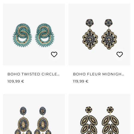
BOHO TWISTED CIRCLES
BOHO FLEUR MIDNIGHT
REGULÄRER PREIS:
PETROL
REGULÄRER PREIS:
BLUE
109,99 €
119,99 €