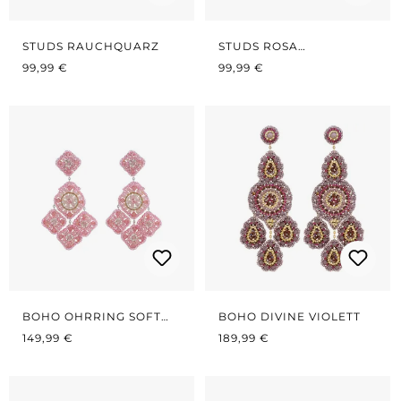
STUDS RAUCHQUARZ
STUDS ROSA
REGULÄRER PREIS:
REGULÄRER PREIS:
TOURMALINE HYDRO
99,99 €
99,99 €
BOHO OHRRING SOFT
BOHO DIVINE VIOLETT
REGULÄRER PREIS:
ROSÉ LARGE
REGULÄRER PREIS:
149,99 €
189,99 €