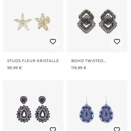
STUDS FLEUR KRISTALLE
BOHO TWISTED
REGULÄRER PREIS:
REGULÄRER PREIS:
SQUARES MIDNIGHT
99,99 €
119,99 €
BLUE