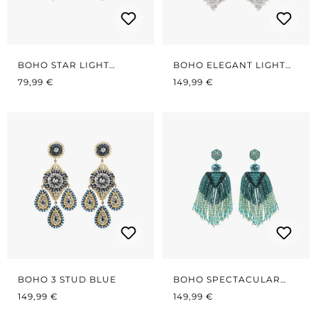
BOHO STAR LIGHT
BOHO ELEGANT LIGHT
REGULÄRER PREIS:
TURQUOISE
REGULÄRER PREIS:
BLUE
79,99 €
149,99 €
BOHO 3 STUD BLUE
BOHO SPECTACULAR
REGULÄRER PREIS:
REGULÄRER PREIS:
PETROL
149,99 €
149,99 €