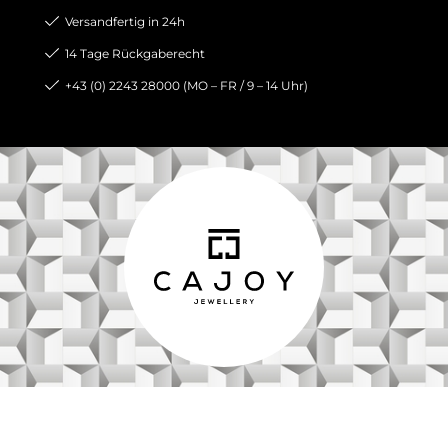
Versandfertig in 24h
14 Tage Rückgaberecht
+43 (0) 2243 28000 (MO – FR / 9 – 14 Uhr)