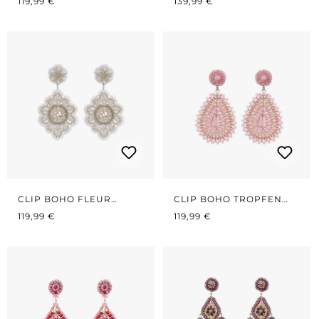
119,99 €
139,99 €
CLIP BOHO FLEUR
CLIP BOHO TROPFEN
REGULÄRER PREIS:
WHITE
REGULÄRER PREIS:
SOFT ROSÉ
119,99 €
119,99 €