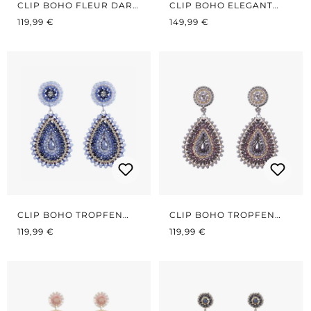
CLIP BOHO FLEUR DARK
CLIP BOHO ELEGANT
REGULÄRER PREIS:
GREEN/GOLD
REGULÄRER PREIS:
GRÜN
119,99 €
149,99 €
CLIP BOHO TROPFEN
CLIP BOHO TROPFEN
REGULÄRER PREIS:
BLUE
REGULÄRER PREIS:
LIGHT VIOLETT
119,99 €
119,99 €