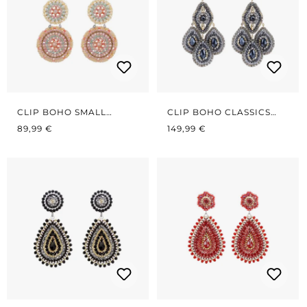
CLIP BOHO SMALL
CLIP BOHO CLASSICS
REGULÄRER PREIS:
CIRCLES PASTELL
REGULÄRER PREIS:
DARK BLUE/GOLD
89,99 €
149,99 €