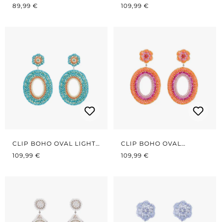
REGULÄRER PREIS:
REGULÄRER PREIS:
SMALL TÜRKIS
89,99 €
109,99 €
CLIP BOHO OVAL LIGHT
CLIP BOHO OVAL
REGULÄRER PREIS:
PETROL/ORANGE
REGULÄRER PREIS:
PINK/KORALLE
109,99 €
109,99 €