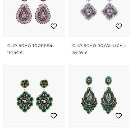
CLIP BOHO TROPFEN
CLIP BOHO ROYAL LIGHT
REGULÄRER PREIS:
PURPLE
REGULÄRER PREIS:
PURPLE
119,99 €
89,99 €