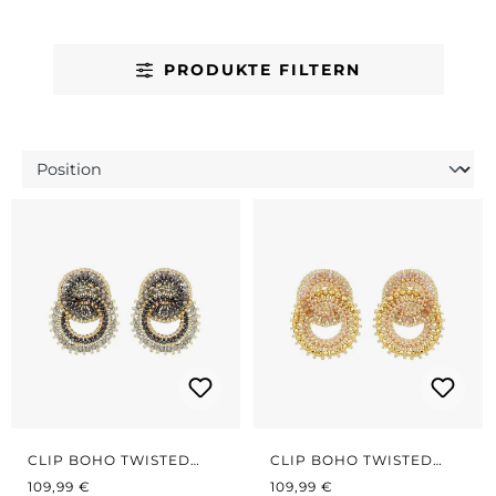
PRODUKTE FILTERN
CLIP BOHO TWISTED
CLIP BOHO TWISTED
REGULÄRER PREIS:
CIRCLES GREY/GOLD
REGULÄRER PREIS:
CIRCLES GOLD
109,99 €
109,99 €