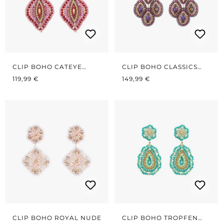
CLIP BOHO CATEYE
CLIP BOHO CLASSICS
REGULÄRER PREIS:
RED/PINK
REGULÄRER PREIS:
PINK/VIOLETT
119,99 €
149,99 €
CLIP BOHO ROYAL NUDE
CLIP BOHO TROPFEN