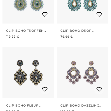
CLIP BOHO TROPFEN
CLIP BOHO DROP
REGULÄRER PREIS:
BLAU/GRÜN
REGULÄRER PREIS:
PETROL
119,99 €
79,99 €
CLIP BOHO FLEUR
CLIP BOHO DAZZLING
REGULÄRER PREIS:
MIDNIGHT BLUE
REGULÄRER PREIS:
VIOLETT