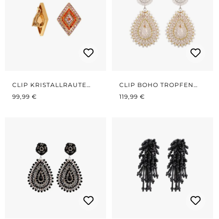
CLIP KRISTALLRAUTE
CLIP BOHO TROPFEN
REGULÄRER PREIS:
ROT/ROSÉ
REGULÄRER PREIS:
WHITE/GOLD
99,99 €
119,99 €