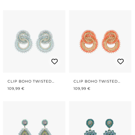
CLIP BOHO TWISTED
CLIP BOHO TWISTED
REGULÄRER PREIS:
CIRCLES LIGHT
REGULÄRER PREIS:
CIRCLES KORALLE
109,99 €
109,99 €
TURQUOISE