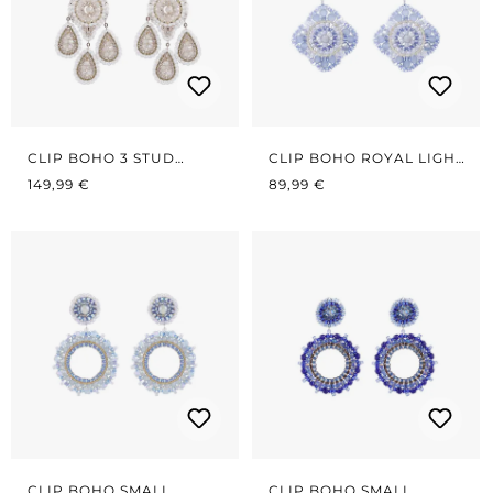
CLIP BOHO 3 STUD
CLIP BOHO ROYAL LIGHT
REGULÄRER PREIS:
WHITE
REGULÄRER PREIS:
BLUE
149,99 €
89,99 €
CLIP BOHO SMALL
CLIP BOHO SMALL