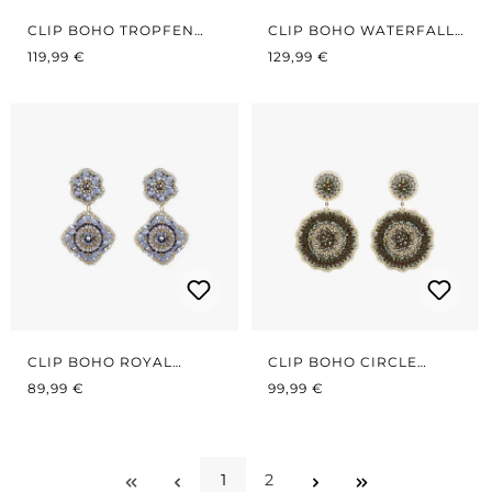
CLIP BOHO TROPFEN
CLIP BOHO WATERFALL
REGULÄRER PREIS:
BLACK/SILVER
REGULÄRER PREIS:
BLACK
119,99 €
129,99 €
CLIP BOHO ROYAL
CLIP BOHO CIRCLE
REGULÄRER PREIS:
GREY/GOLD
REGULÄRER PREIS:
SEAWEED
89,99 €
99,99 €
1
2
Seite
Seite