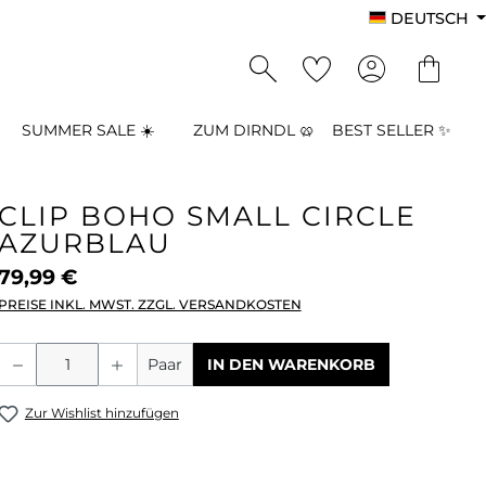
DEUTSCH
SUMMER SALE ☀️
ZUM DIRNDL 🥨
BEST SELLER ✨
CLIP BOHO SMALL CIRCLE
AZURBLAU
79,99 €
PREISE INKL. MWST. ZZGL. VERSANDKOSTEN
Produkt Anzahl: Gib den gewünschten
Paar
IN DEN WARENKORB
Zur Wishlist hinzufügen