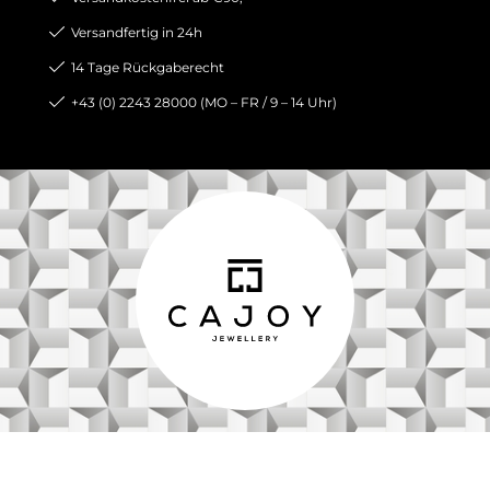
Versandfertig in 24h
14 Tage Rückgaberecht
+43 (0) 2243 28000 (MO – FR / 9 – 14 Uhr)