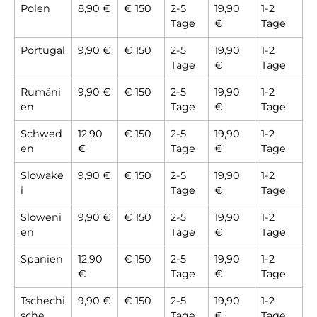
Polen
8,90 €
€ 150
2-5
19,90
1-2
Tage
€
Tage
Portugal
9,90 €
€ 150
2-5
19,90
1-2
Tage
€
Tage
Rumäni
9,90 €
€ 150
2-5
19,90
1-2
en
Tage
€
Tage
Schwed
12,90
€ 150
2-5
19,90
1-2
en
€
Tage
€
Tage
Slowake
9,90 €
€ 150
2-5
19,90
1-2
i
Tage
€
Tage
Sloweni
9,90 €
€ 150
2-5
19,90
1-2
en
Tage
€
Tage
Spanien
12,90
€ 150
2-5
19,90
1-2
€
Tage
€
Tage
Tschechi
9,90 €
€ 150
2-5
19,90
1-2
sche
Tage
€
Tage