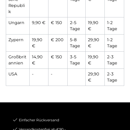
Republi
k
Ungarn
9,90 €
€ 150
2-5
19,90
1-2
Tage
€
Tage
Zypern
19,90
€ 200
5-8
29,90
1-2
€
Tage
€
Tage
Großbrit
14,90
€ 150
3-5
19,90
2-3
annien
€
Tage
€
Tage
USA
-
-
29,90
2-3
€
Tage
Einfacher Rückversand
Versandkostenfrei ab €90,-