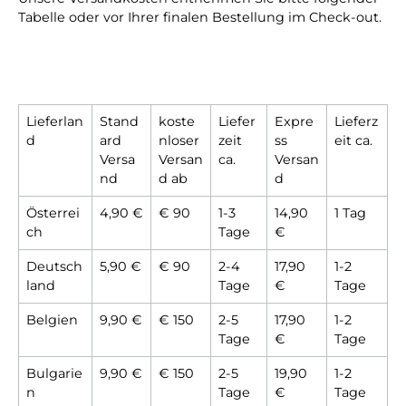
Tabelle oder vor Ihrer finalen Bestellung im Check-out.
Lieferlan
Stand
koste
Liefer
Expre
Lieferz
d
ard
nloser
zeit
ss
eit ca.
Versa
Versan
ca.
Versan
nd
d ab
d
Österrei
4,90 €
€ 90
1-3
14,90
1 Tag
ch
Tage
€
Deutsch
5,90 €
€ 90
2-4
17,90
1-2
land
Tage
€
Tage
Belgien
9,90 €
€ 150
2-5
17,90
1-2
Tage
€
Tage
Bulgarie
9,90 €
€ 150
2-5
19,90
1-2
n
Tage
€
Tage