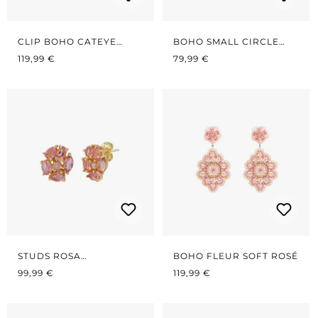
CLIP BOHO CATEYE
BOHO SMALL CIRCLE
REGULÄRER PREIS:
RED/PINK
REGULÄRER PREIS:
SOFT ROSÉ
119,99 €
79,99 €
STUDS ROSA
BOHO FLEUR SOFT ROSÉ
REGULÄRER PREIS:
TOURMALINE HYDRO
REGULÄRER PREIS:
99,99 €
119,99 €