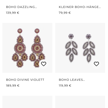
BOHO DAZZLING
KLEINER BOHO-HÄNGER
REGULÄRER PREIS:
VIOLETT
REGULÄRER PREIS:
VIOLETT
139,99 €
79,99 €
BOHO DIVINE VIOLETT
BOHO LEAVES
REGULÄRER PREIS:
REGULÄRER PREIS:
LAVENDER
189,99 €
119,99 €