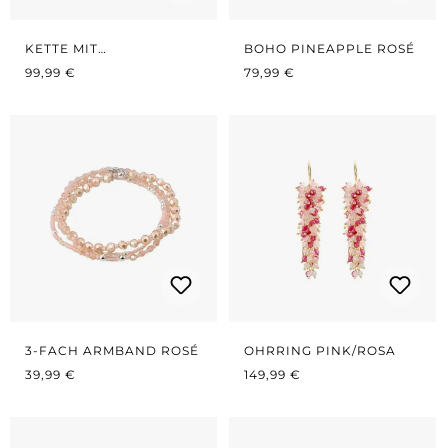
KETTE MIT
BOHO PINEAPPLE ROSÉ
REGULÄRER PREIS:
ROSENQUARZ-
REGULÄRER PREIS:
99,99 €
79,99 €
ANHÄNGER
3-FACH ARMBAND ROSÉ
OHRRING PINK/ROSA
REGULÄRER PREIS:
REGULÄRER PREIS:
39,99 €
149,99 €