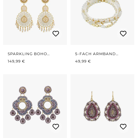
SPARKLING BOHO
5-FACH ARMBAND
REGULÄRER PREIS:
WHITE/GOLD
REGULÄRER PREIS:
WEISS/GOLD
149,99 €
49,99 €