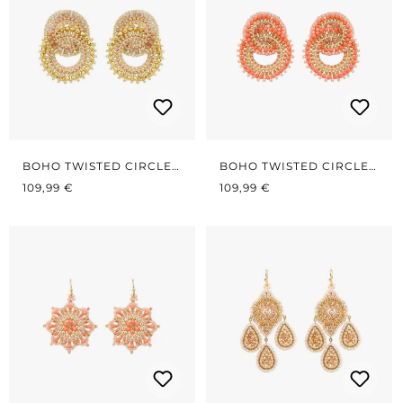
BOHO TWISTED CIRCLES
BOHO TWISTED CIRCLES
REGULÄRER PREIS:
GOLD
REGULÄRER PREIS:
KORALLE
109,99 €
109,99 €