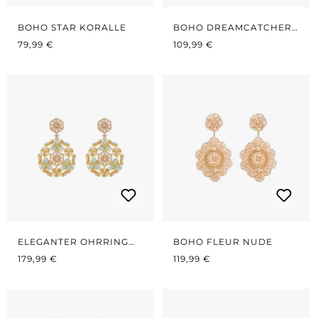
BOHO STAR KORALLE
BOHO DREAMCATCHER
REGULÄRER PREIS:
REGULÄRER PREIS:
NUDE/GOLD
79,99 €
109,99 €
ELEGANTER OHRRING
BOHO FLEUR NUDE
REGULÄRER PREIS:
VERGOLDET PASTELL
REGULÄRER PREIS:
179,99 €
119,99 €