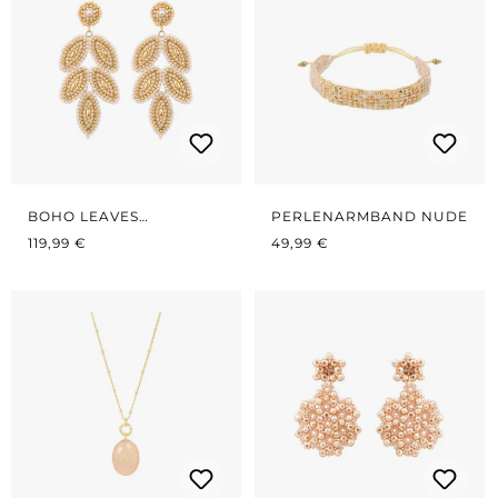
BOHO LEAVES
PERLENARMBAND NUDE
REGULÄRER PREIS:
NUDE/GOLD
REGULÄRER PREIS:
119,99 €
49,99 €