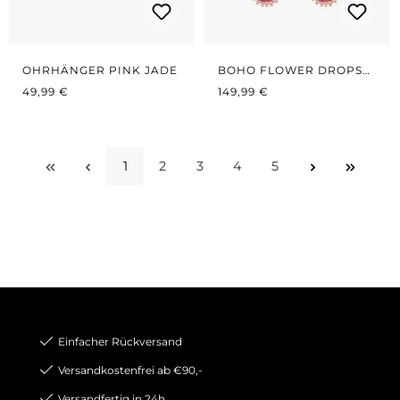
OHRHÄNGER PINK JADE
BOHO FLOWER DROPS
REGULÄRER PREIS:
REGULÄRER PREIS:
RED/PINK
49,99 €
149,99 €
1
2
3
4
5
Seite
Seite
Seite
Seite
Seite
Einfacher Rückversand
Versandkostenfrei ab €90,-
Versandfertig in 24h