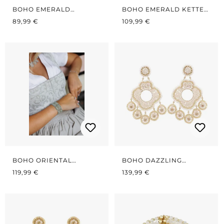
BOHO EMERALD
BOHO EMERALD KETTE
REGULÄRER PREIS:
MIDNIGHT BLUE
REGULÄRER PREIS:
BLUE/GOLD
89,99 €
109,99 €
BOHO ORIENTAL
BOHO DAZZLING
REGULÄRER PREIS:
BRACELET SALBEI
REGULÄRER PREIS:
WHITE/GOLD
119,99 €
139,99 €