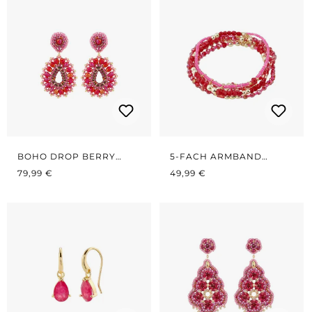
BOHO DROP BERRY
5-FACH ARMBAND
REGULÄRER PREIS:
PINK
REGULÄRER PREIS:
RED/PINK
79,99 €
49,99 €