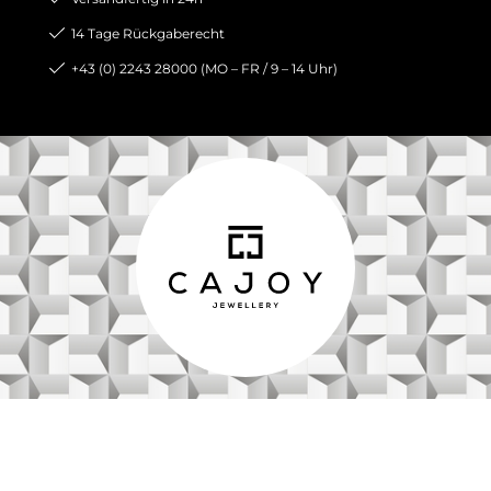
14 Tage Rückgaberecht
+43 (0) 2243 28000 (MO – FR / 9 – 14 Uhr)