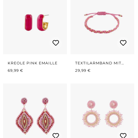
KREOLE PINK EMAILLE
TEXTILARMBAND MIT
REGULÄRER PREIS:
REGULÄRER PREIS:
CHAIN ROSA
69,99 €
29,99 €