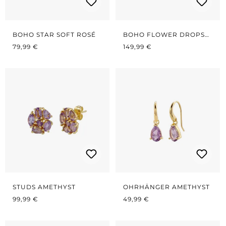
BOHO STAR SOFT ROSÉ
BOHO FLOWER DROPS
REGULÄRER PREIS:
REGULÄRER PREIS:
ROSÉ GREY
79,99 €
149,99 €
STUDS AMETHYST
OHRHÄNGER AMETHYST
REGULÄRER PREIS:
REGULÄRER PREIS:
99,99 €
49,99 €