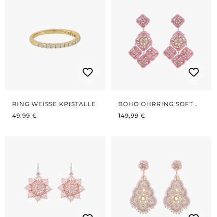
RING WEISSE KRISTALLE
BOHO OHRRING SOFT
REGULÄRER PREIS:
REGULÄRER PREIS:
ROSÉ LARGE
49,99 €
149,99 €