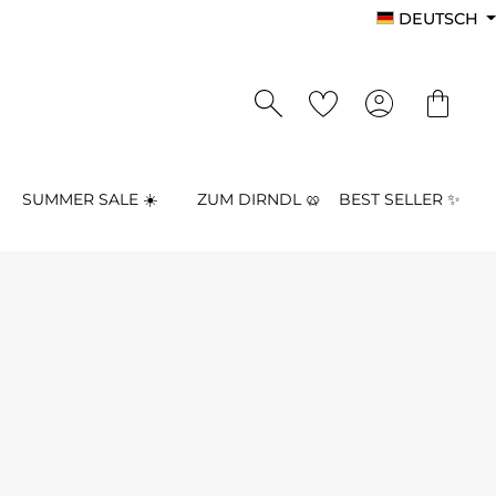
DEUTSCH
SUMMER SALE ☀️
ZUM DIRNDL 🥨
BEST SELLER ✨