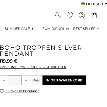
DEUTSCH
SUMMER SALE ☀️
ZUM DIRNDL 🥨
BEST SELLER ✨
BOHO TROPFEN SILVER
PENDANT
119,99 €
PREISE INKL. MWST. ZZGL. VERSANDKOSTEN
Produkt Anzahl: Gib den gewünschten
Paar
IN DEN WARENKORB
Zur Wishlist hinzufügen