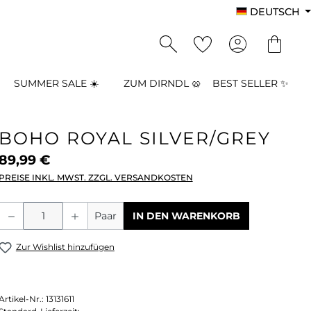
DEUTSCH
SUMMER SALE ☀️
ZUM DIRNDL 🥨
BEST SELLER ✨
BOHO ROYAL SILVER/GREY
89,99 €
PREISE INKL. MWST. ZZGL. VERSANDKOSTEN
Produkt Anzahl: Gib den gewünschten
Paar
IN DEN WARENKORB
Zur Wishlist hinzufügen
Artikel-Nr.:
13131611