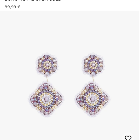
REGULÄRER PREIS:
89,99 €