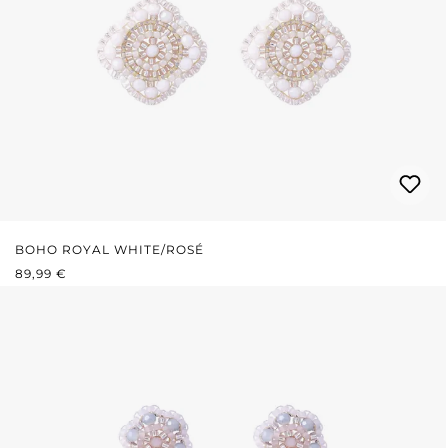
BOHO ROYAL WHITE/ROSÉ
REGULÄRER PREIS:
89,99 €