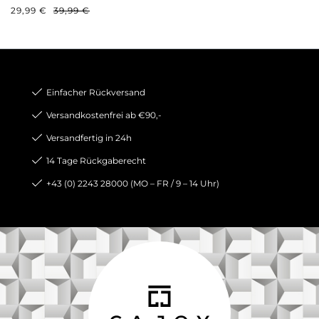
VERKAUFSPREIS:
REGULÄRER PREIS:
29,99 €
39,99 €
Einfacher Rückversand
Versandkostenfrei ab €90,-
Versandfertig in 24h
14 Tage Rückgaberecht
+43 (0) 2243 28000 (MO – FR / 9 – 14 Uhr)