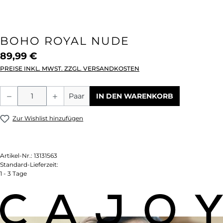
BOHO ROYAL NUDE
89,99 €
PREISE INKL. MWST. ZZGL. VERSANDKOSTEN
Produkt Anzahl: Gib den gewünschten We
Paar
IN DEN WARENKORB
Zur Wishlist hinzufügen
Artikel-Nr.:
13131563
Standard-Lieferzeit:
1 - 3 Tage