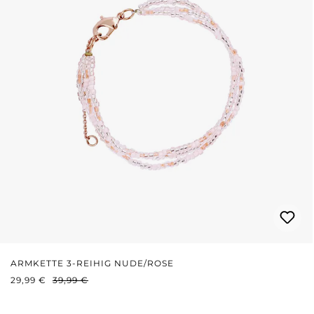
ARMKETTE 3-REIHIG NUDE/ROSE
VERKAUFSPREIS:
REGULÄRER PREIS:
29,99 €
39,99 €