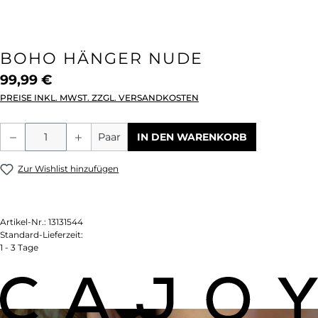
BOHO HÄNGER NUDE
99,99 €
PREISE INKL. MWST. ZZGL. VERSANDKOSTEN
Produkt Anzahl: Gib den gewünschten We
Paar
IN DEN WARENKORB
Zur Wishlist hinzufügen
Artikel-Nr.:
13131544
Standard-Lieferzeit:
1 - 3 Tage