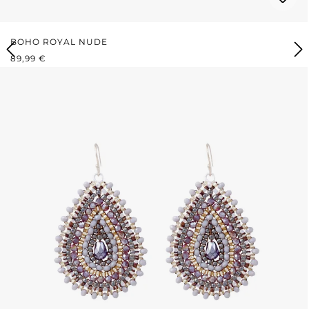
BOHO ROYAL NUDE
REGULÄRER PREIS:
89,99 €