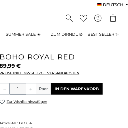
DEUTSCH
SUMMER SALE ☀️
ZUM DIRNDL 🥨
BEST SELLER ✨
BOHO ROYAL RED
89,99 €
PREISE INKL. MWST. ZZGL. VERSANDKOSTEN
Produkt Anzahl: Gib den gewünschten
Paar
IN DEN WARENKORB
Zur Wishlist hinzufügen
Artikel-Nr.:
13131614