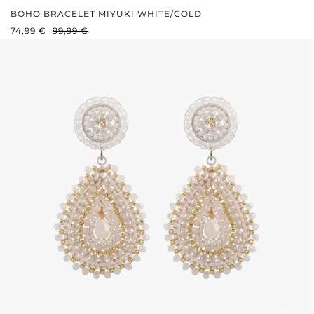
BOHO BRACELET MIYUKI WHITE/GOLD
VERKAUFSPREIS:
REGULÄRER PREIS:
74,99 €
99,99 €