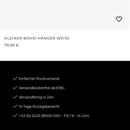
KLEINER BOHO-HÄNGER WEISS
REGULÄRER PREIS:
79,99 €
Einfacher Rückversand
Versandkostenfrei ab €90,-
Versandfertig in 24h
14 Tage Rückgaberecht
+43 (0) 2243 28000 (MO – FR / 9 – 14 Uhr)