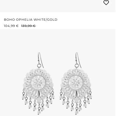
BOHO OPHELIA WHITE/GOLD
VERKAUFSPREIS:
REGULÄRER PREIS:
104,99 €
139,99 €