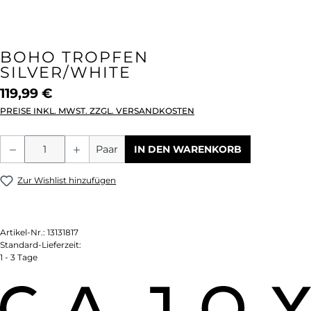
BOHO TROPFEN
SILVER/WHITE
119,99 €
PREISE INKL. MWST. ZZGL. VERSANDKOSTEN
Produkt Anzahl: Gib den gewünschten We
Paar
IN DEN WARENKORB
Zur Wishlist hinzufügen
Artikel-Nr.:
13131817
Standard-Lieferzeit:
1 - 3 Tage