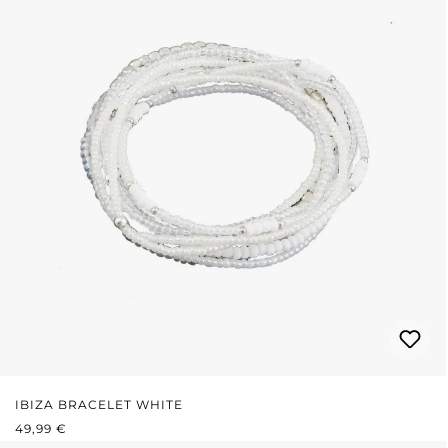
IBIZA BRACELET WHITE
REGULÄRER PREIS:
49,99 €