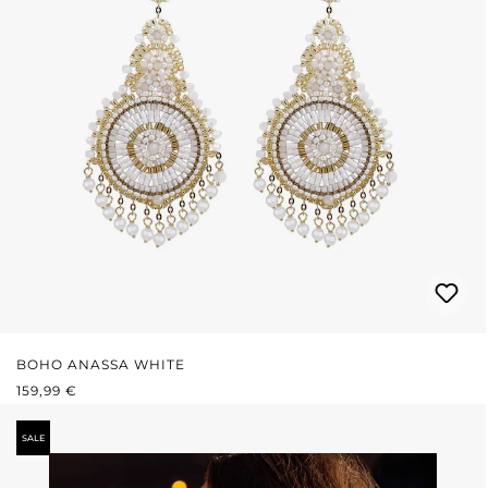
BOHO ANASSA WHITE
REGULÄRER PREIS:
159,99 €
SALE