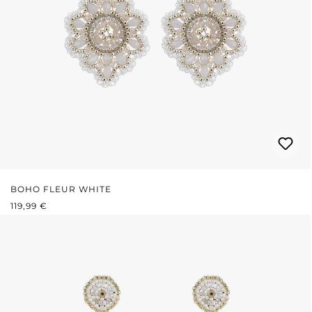
BOHO FLEUR WHITE
REGULÄRER PREIS:
119,99 €