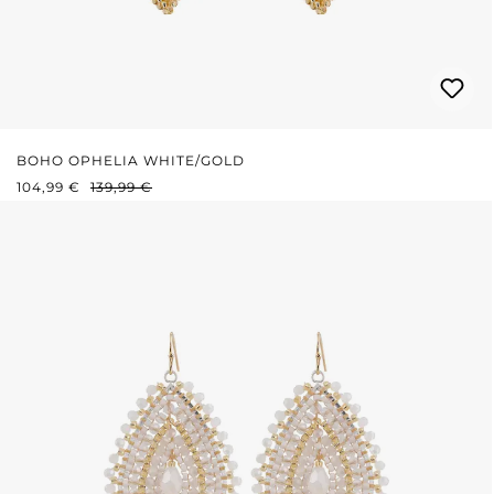
BOHO OPHELIA WHITE/GOLD
VERKAUFSPREIS:
REGULÄRER PREIS:
104,99 €
139,99 €