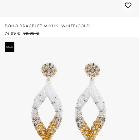
BOHO BRACELET MIYUKI WHITE/GOLD
VERKAUFSPREIS:
REGULÄRER PREIS:
74,99 €
99,99 €
SALE