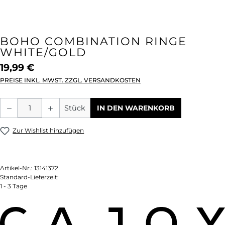
BOHO COMBINATION RINGE
WHITE/GOLD
19,99 €
PREISE INKL. MWST. ZZGL. VERSANDKOSTEN
Produkt Anzahl: Gib den gewünschten We
Stück
IN DEN WARENKORB
Zur Wishlist hinzufügen
Artikel-Nr.:
13141372
Standard-Lieferzeit:
1 - 3 Tage