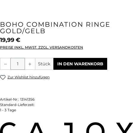
BOHO COMBINATION RINGE
GOLD/GELB
19,99 €
PREISE INKL. MWST. ZZGL. VERSANDKOSTEN
Produkt Anzahl: Gib den gewünschten We
Stück
IN DEN WARENKORB
Zur Wishlist hinzufügen
Artikel-Nr.:
13141356
Standard-Lieferzeit:
1 - 3 Tage