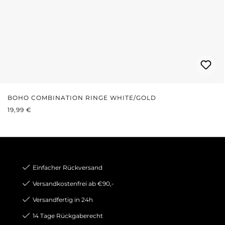
BOHO COMBINATION RINGE WHITE/GOLD
REGULÄRER PREIS:
19,99 €
Einfacher Rückversand
Versandkostenfrei ab €90,-
Versandfertig in 24h
14 Tage Rückgaberecht