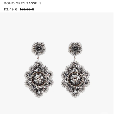
BOHO GREY TASSELS
VERKAUFSPREIS:
REGULÄRER PREIS:
112,49 €
149,99 €