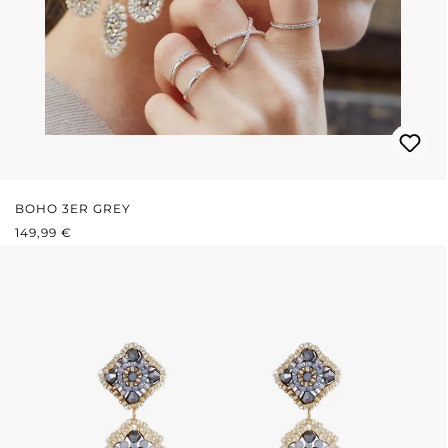
BOHO 3ER GREY
REGULÄRER PREIS:
149,99 €