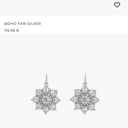
BOHO FAN SILVER
REGULÄRER PREIS:
119,99 €