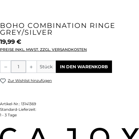
BOHO COMBINATION RINGE
GREY/SILVER
19,99 €
PREISE INKL. MWST. ZZGL. VERSANDKOSTEN
Produkt Anzahl: Gib den gewünschten We
Stück
IN DEN WARENKORB
Zur Wishlist hinzufügen
Artikel-Nr.:
13141369
Standard-Lieferzeit:
1 - 3 Tage