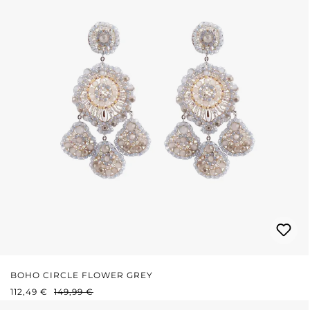
BOHO CIRCLE FLOWER GREY
VERKAUFSPREIS:
REGULÄRER PREIS:
112,49 €
149,99 €