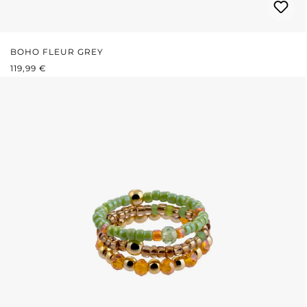
BOHO FLEUR GREY
REGULÄRER PREIS:
119,99 €