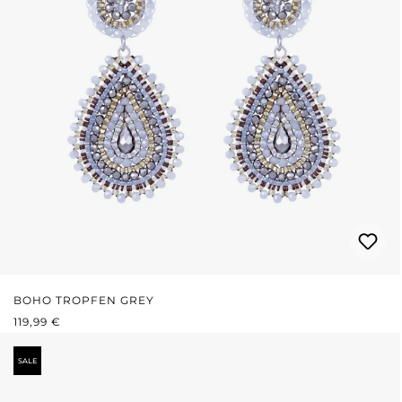
BOHO TROPFEN GREY
REGULÄRER PREIS:
119,99 €
SALE