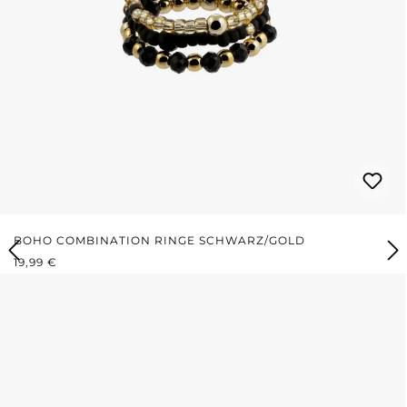
BOHO COMBINATION RINGE SCHWARZ/GOLD
REGULÄRER PREIS:
19,99 €