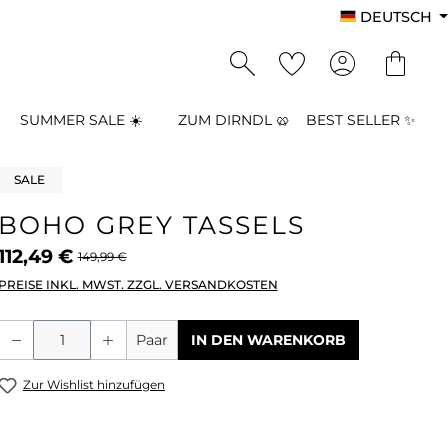
DEUTSCH
SUMMER SALE ☀️
ZUM DIRNDL 🥨
BEST SELLER ✨
SALE
BOHO GREY TASSELS
112,49 €
149,99 €
PREISE INKL. MWST. ZZGL. VERSANDKOSTEN
Produkt Anzahl: Gib den gewünschten
Paar
IN DEN WARENKORB
Zur Wishlist hinzufügen