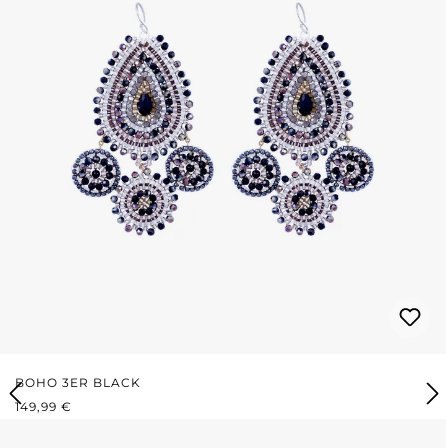
BOHO 3ER BLACK
REGULÄRER PREIS:
149,99 €