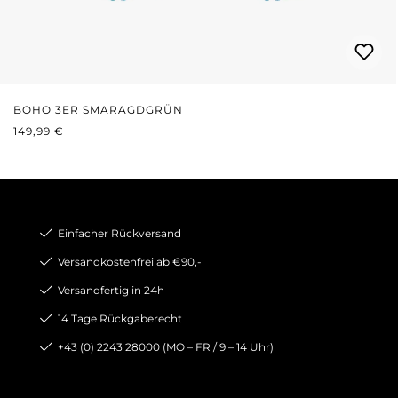
BOHO 3ER SMARAGDGRÜN
REGULÄRER PREIS:
149,99 €
Einfacher Rückversand
Versandkostenfrei ab €90,-
Versandfertig in 24h
14 Tage Rückgaberecht
+43 (0) 2243 28000 (MO – FR / 9 – 14 Uhr)