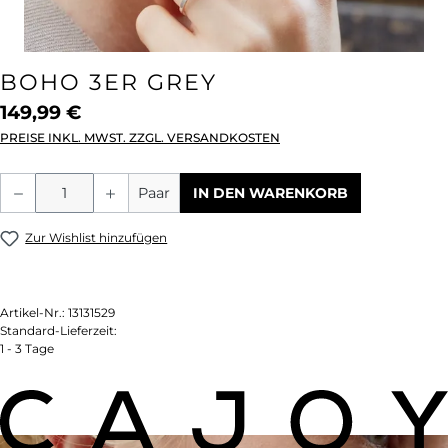
BOHO 3ER GREY
149,99 €
PREISE INKL. MWST. ZZGL. VERSANDKOSTEN
Produkt Anzahl: Gib den gewünschten We
Paar
IN DEN WARENKORB
Zur Wishlist hinzufügen
Artikel-Nr.:
13131529
Standard-Lieferzeit:
1 - 3 Tage