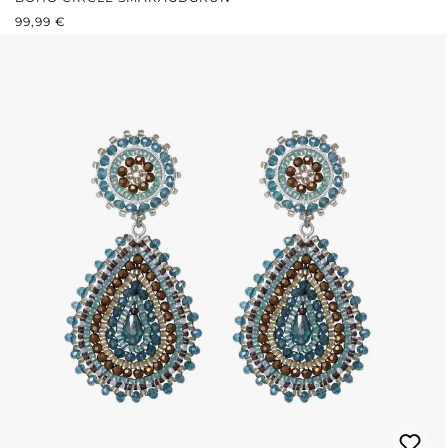
REGULÄRER PREIS:
99,99 €