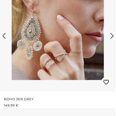
BOHO 3ER GREY
REGULÄRER PREIS:
149,99 €