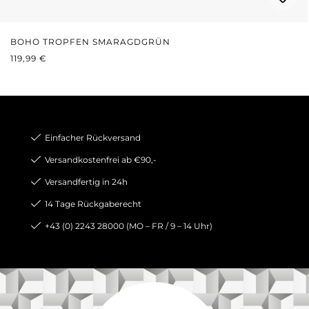
BOHO TROPFEN SMARAGDGRÜN
REGULÄRER PREIS:
119,99 €
Einfacher Rückversand
Versandkostenfrei ab €90,-
Versandfertig in 24h
14 Tage Rückgaberecht
+43 (0) 2243 28000 (MO – FR / 9 – 14 Uhr)