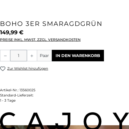
BOHO 3ER SMARAGDGRÜN
149,99 €
PREISE INKL. MWST. ZZGL. VERSANDKOSTEN
Produkt Anzahl: Gib den gewünschten We
Paar
IN DEN WARENKORB
Zur Wishlist hinzufügen
Artikel-Nr.:
13560025
Standard-Lieferzeit:
1 - 3 Tage