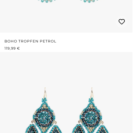
BOHO TROPFEN PETROL
REGULÄRER PREIS:
119,99 €