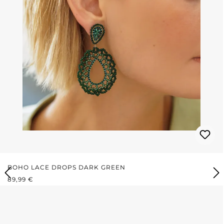
BOHO LACE DROPS DARK GREEN
REGULÄRER PREIS:
89,99 €