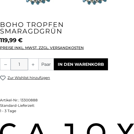
BOHO TROPFEN
SMARAGDGRÜN
119,99 €
PREISE INKL. MWST. ZZGL. VERSANDKOSTEN
Produkt Anzahl: Gib den gewünschten We
Paar
IN DEN WARENKORB
Zur Wishlist hinzufügen
Artikel-Nr.:
13300888
Standard-Lieferzeit:
1 - 3 Tage