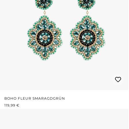
BOHO FLEUR SMARAGDGRÜN
REGULÄRER PREIS:
119,99 €