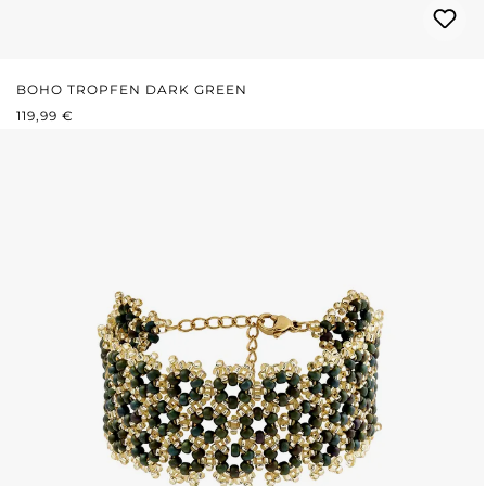
BOHO TROPFEN DARK GREEN
REGULÄRER PREIS:
119,99 €