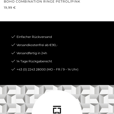
BOHO COMBINATION RINGE PETROL/PINK
REGULÄRER PREIS:
19,99 €
Einfacher Rückversand
Versandkostenfrei ab €90,-
Versandfertig in 24h
14 Tage Rückgaberecht
+43 (0) 2243 28000 (MO – FR / 9 – 14 Uhr)