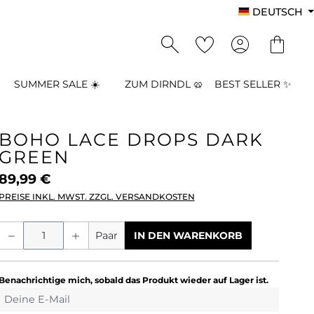
DEUTSCH
SUMMER SALE ☀️
ZUM DIRNDL 🥨
BEST SELLER ✨
BOHO LACE DROPS DARK
GREEN
89,99 €
PREISE INKL. MWST. ZZGL. VERSANDKOSTEN
Produkt Anzahl: Gib den gewünschten
Paar
IN DEN WARENKORB
Benachrichtige mich, sobald das Produkt wieder auf Lager ist.
Deine E-Mail