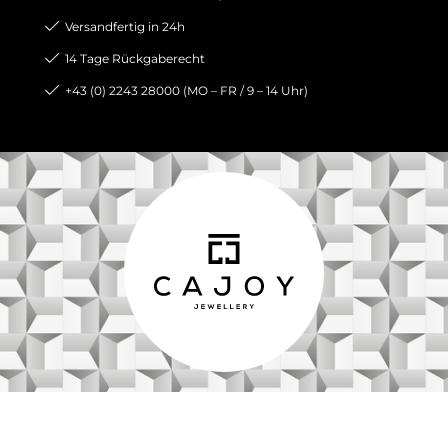
Versandfertig in 24h
14 Tage Rückgaberecht
+43 (0) 2243 28000 (MO – FR / 9 – 14 Uhr)