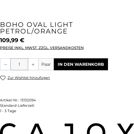
BOHO OVAL LIGHT
PETROL/ORANGE
109,99 €
PREISE INKL. MWST. ZZGL. VERSANDKOSTEN
Produkt Anzahl: Gib den gewünschten We
Paar
IN DEN WARENKORB
Zur Wishlist hinzufügen
Artikel-Nr.:
13132094
Standard-Lieferzeit:
1 - 3 Tage