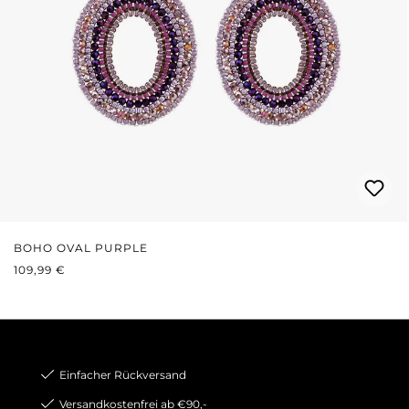
BOHO OVAL PURPLE
REGULÄRER PREIS:
109,99 €
Einfacher Rückversand
Versandkostenfrei ab €90,-