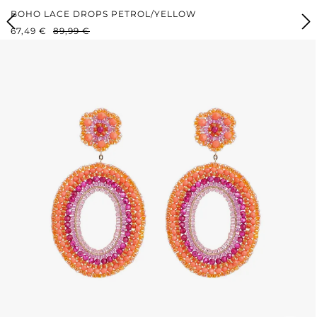
BOHO LACE DROPS PETROL/YELLOW
VERKAUFSPREIS:
REGULÄRER PREIS:
67,49 €
89,99 €