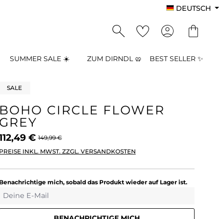
DEUTSCH
SUMMER SALE ☀️
ZUM DIRNDL 🥨
BEST SELLER ✨
SALE
BOHO CIRCLE FLOWER
GREY
112,49 €
149,99 €
PREISE INKL. MWST. ZZGL. VERSANDKOSTEN
Benachrichtige mich, sobald das Produkt wieder auf Lager ist.
Deine E-Mail
BENACHRICHTIGE MICH