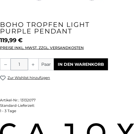
BOHO TROPFEN LIGHT
PURPLE PENDANT
119,99 €
PREISE INKL. MWST. ZZGL. VERSANDKOSTEN
Produkt Anzahl: Gib den gewünschten We
Paar
IN DEN WARENKORB
Zur Wishlist hinzufügen
Artikel-Nr.:
13132077
Standard-Lieferzeit:
1 - 3 Tage