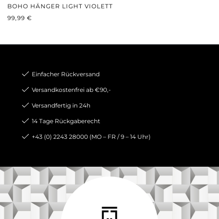
BOHO HÄNGER LIGHT VIOLETT
REGULÄRER PREIS:
99,99 €
Einfacher Rückversand
Versandkostenfrei ab €90,-
Versandfertig in 24h
14 Tage Rückgaberecht
+43 (0) 2243 28000 (MO – FR / 9 – 14 Uhr)