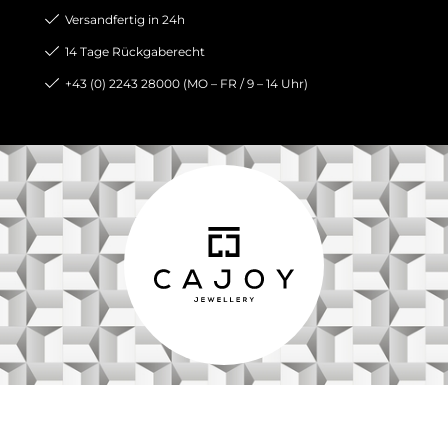
Versandfertig in 24h
14 Tage Rückgaberecht
+43 (0) 2243 28000 (MO – FR / 9 – 14 Uhr)