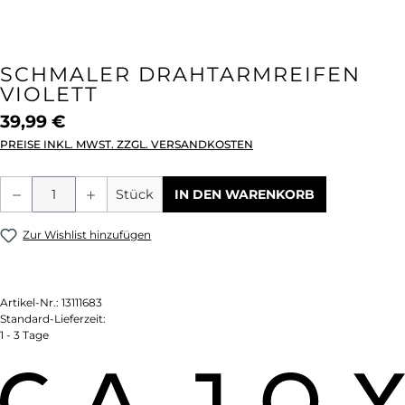
SCHMALER DRAHTARMREIFEN
VIOLETT
39,99 €
PREISE INKL. MWST. ZZGL. VERSANDKOSTEN
Produkt Anzahl: Gib den gewünschten We
Stück
IN DEN WARENKORB
Zur Wishlist hinzufügen
Artikel-Nr.:
13111683
Standard-Lieferzeit:
1 - 3 Tage