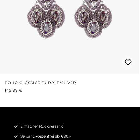
BOHO CLASSICS PURPLE/SILVER
REGULÄRER PREIS:
149,99 €
Einfacher Rückversand
Versandkostenfrei ab €90,-