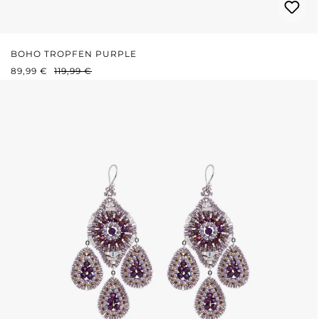
BOHO TROPFEN PURPLE
VERKAUFSPREIS:
REGULÄRER PREIS:
89,99 €
119,99 €