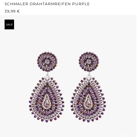
SCHMALER DRAHTARMREIFEN PURPLE
REGULÄRER PREIS:
39,99 €
SALE