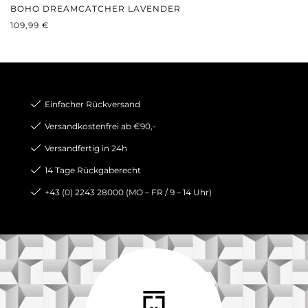
BOHO DREAMCATCHER LAVENDER
REGULÄRER PREIS:
109,99 €
Einfacher Rückversand
Versandkostenfrei ab €90,-
Versandfertig in 24h
14 Tage Rückgaberecht
+43 (0) 2243 28000 (MO – FR / 9 – 14 Uhr)