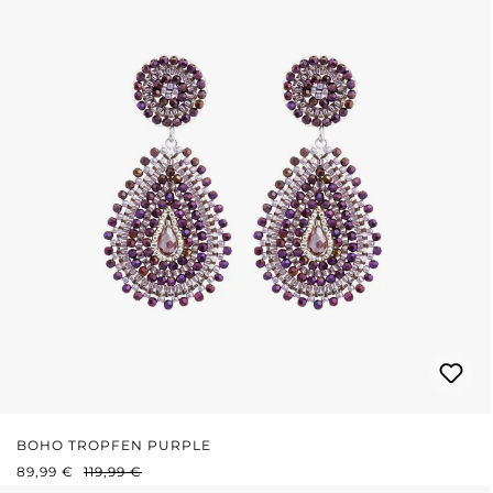
BOHO TROPFEN PURPLE
VERKAUFSPREIS:
REGULÄRER PREIS:
89,99 €
119,99 €