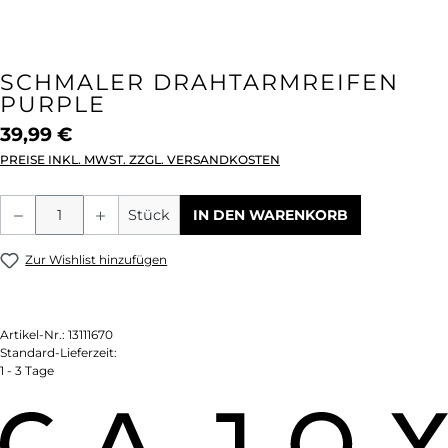
SCHMALER DRAHTARMREIFEN
PURPLE
39,99 €
PREISE INKL. MWST. ZZGL. VERSANDKOSTEN
Produkt Anzahl: Gib den gewünschten We
Stück
IN DEN WARENKORB
Zur Wishlist hinzufügen
Artikel-Nr.:
13111670
Standard-Lieferzeit:
1 - 3 Tage